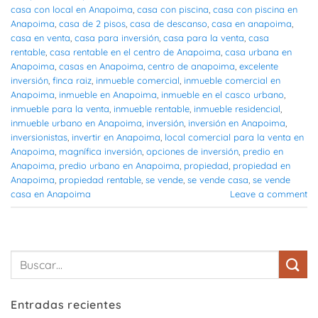
casa con local en Anapoima
,
casa con piscina
,
casa con piscina en
Anapoima
,
casa de 2 pisos
,
casa de descanso
,
casa en anapoima
,
casa en venta
,
casa para inversión
,
casa para la venta
,
casa
rentable
,
casa rentable en el centro de Anapoima
,
casa urbana en
Anapoima
,
casas en Anapoima
,
centro de anapoima
,
excelente
inversión
,
finca raiz
,
inmueble comercial
,
inmueble comercial en
Anapoima
,
inmueble en Anapoima
,
inmueble en el casco urbano
,
inmueble para la venta
,
inmueble rentable
,
inmueble residencial
,
inmueble urbano en Anapoima
,
inversión
,
inversión en Anapoima
,
inversionistas
,
invertir en Anapoima
,
local comercial para la venta en
Anapoima
,
magnífica inversión
,
opciones de inversión
,
predio en
Anapoima
,
predio urbano en Anapoima
,
propiedad
,
propiedad en
Anapoima
,
propiedad rentable
,
se vende
,
se vende casa
,
se vende
casa en Anapoima
Leave a comment
Entradas recientes