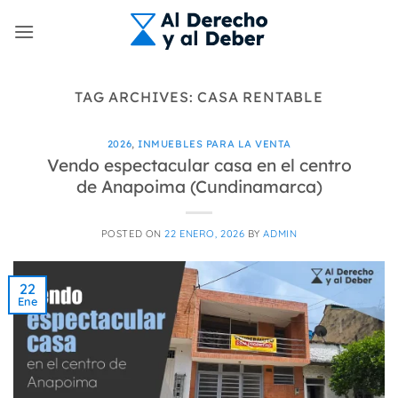
Skip
to
content
TAG ARCHIVES:
CASA RENTABLE
2026
,
INMUEBLES PARA LA VENTA
Vendo espectacular casa en el centro
de Anapoima (Cundinamarca)
POSTED ON
22 ENERO, 2026
BY
ADMIN
22
Ene