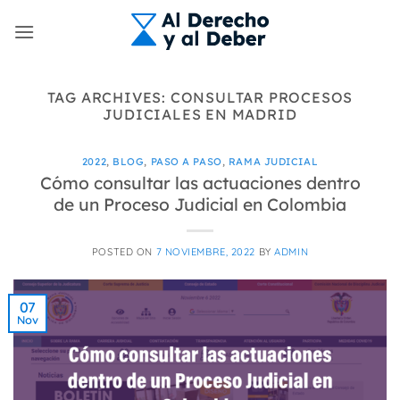
Skip
to
content
TAG ARCHIVES:
CONSULTAR PROCESOS
JUDICIALES EN MADRID
2022
,
BLOG
,
PASO A PASO
,
RAMA JUDICIAL
Cómo consultar las actuaciones dentro
de un Proceso Judicial en Colombia
POSTED ON
7 NOVIEMBRE, 2022
BY
ADMIN
07
Nov