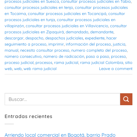
procesos judiciales en Suesca
,
consultar procesos judiciales en Tabio
,
consultar procesos judiciales en tenjo
,
consultar procesos judiciales
en Tocaima
,
consultar procesos judiciales en Tocancipá
,
consultar
procesos judiciales en tunja
,
consultar procesos judiciales en
villapinzón
,
consultar procesos judiciales en Villavicencio
,
consultar
procesos judiciales en Zipaquirá
,
demandado
,
demandante
,
descargar
,
despacho
,
despachos judiciales
,
expediente
,
hacer
seguimiento a proceso
,
imprimir
,
información del proceso
,
justicia
,
manual
,
necesito consultar proceso
,
numero completo del proceso
,
número consecutivo
,
número de radicación
,
paso a paso
,
proceso
,
proceso judicial
,
procesos
,
rama judicial
,
rama judicial Colombia
,
sitio
web
,
web
,
web rama judicial
Leave a comment
Entradas recientes
Arriendo local comercial en Bogotá, barrio Prado