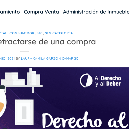
damiento
Compra Venta
Administración de Inmuebl
CIAL
,
CONSUMIDOR
,
SIC
,
SIN CATEGORÍA
etractarse de una compra
NIO, 2021
BY
LAURA CAMILA GARZÓN CAMARGO