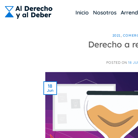
Skip
to
Inicio
Nosotros
Arren
content
2021
,
COMER
Derecho a r
POSTED ON
18 JU
18
Jun