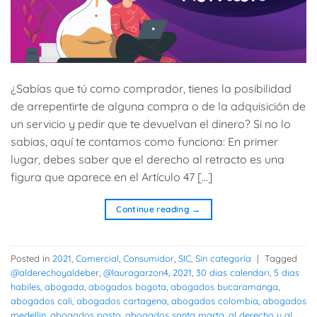
¿Sabías que tú como comprador, tienes la posibilidad
de arrepentirte de alguna compra o de la adquisición de
un servicio y pedir que te devuelvan el dinero? Si no lo
sabias, aquí te contamos como funciona: En primer
lugar, debes saber que el derecho al retracto es una
figura que aparece en el Artículo 47 […]
Continue reading
→
Posted in
2021
,
Comercial
,
Consumidor
,
SIC
,
Sin categoría
|
Tagged
@alderechoyaldeber
,
@lauragarzon4
,
2021
,
30 dias calendari
,
5 dias
habiles
,
abogada
,
abogados bogota
,
abogados bucaramanga
,
abogados cali
,
abogados cartagena
,
abogados colombia
,
abogados
medellin
,
abogados pasto
,
abogados santa marta
,
al derecho y al