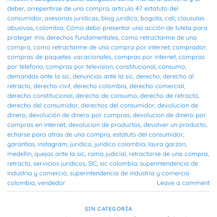
deber
,
arrepentirse de una compra
,
articulo 47 estatuto del
consumidor
,
asesorias juridicas
,
blog juridico
,
bogota
,
cali
,
clausulas
abusivas
,
colombia
,
Cómo debo presentar una acción de tutela para
proteger mis derechos fundamentales
,
como retractarme de una
compra
,
como retractarme de una compra por internet
,
comprador
,
compras de paquetes vacacionales
,
compras por internet
,
compras
por telefono
,
compras por television
,
constitucional
,
consumo
,
demandas ante la sic
,
denuncias ante la sic
,
derecho
,
derecho al
retracto
,
derecho civil
,
derecho colombia
,
derecho comercial
,
derecho constitucional
,
derecho de consumo
,
derecho de retracto
,
derecho del consumidor
,
derechos del consumidor
,
devolucion de
dinero
,
devolución de dinero por compras
,
devolucion de dinero por
compras en internet
,
devolucion de productos
,
devolver un producto
,
echarse para atras de una compra
,
estatuto del consumidor
,
garantias
,
instagram
,
juridico
,
juridico colombia
,
laura garzon
,
medellin
,
quejas ante la sic
,
rama judicial
,
retractarse de una compra
,
retracto
,
servicios juridicos
,
SIC
,
sic colombia
,
superintendencia de
industria y comercio
,
superintendencia de industria y comercio
colombia
,
vendedor
Leave a comment
SIN CATEGORÍA