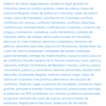
sistema de salud
,
aseguradoras
,
asistencia legal gratuita en
Colombia
,
atención jurídica gratuita
,
casas de justicia
,
casas de
justicia en Bogotá
,
casas de justicia en Colombia
,
casas de justicia
mapa
,
cobro de impuestos
,
conciliación en Colombia
,
conflicto
,
conflictos con vecinos
,
conflictos familiares
,
conflictos laborales
,
conflictos por arrendamiento
,
conflictos por mascotas
,
consumo de
drogas
,
convivencia ciudadana
,
cuota alimentaria
,
custodia de
menores
,
daños del estado
,
daños estructurales en inmuebles
,
demoras en citas médicas
,
derechos ciudadanos
,
derechos de
petición
,
derechos laborales
,
disposición de basuras
,
dónde están las
casas de justicia
,
empleador
,
entidades del estado
,
entidades
gubernamentales
,
entrega de medicamentos
,
espacios para solución
de conflictos
,
Fiscalía General de la Nación
,
herencias
,
hurto
,
injuria y
calumnia
,
Instituto Colombiano de Bienestar Familiar
,
justicia
,
justicia
comunitaria
,
justicia y convivencia
,
lesiones personales
,
liquidaciones
laborales
,
localidades Bogotá
,
maltrato animal
,
mapa casas de
justicia en Colombia
,
mecanismos alternativos de solución de
conflictos
,
Medicina Legal
,
ocupación de inmuebles
,
orientación legal
gratuita
,
personeria distrital
,
Policía Nacional
,
prestaciones laborales
,
problemas con EPS
,
problemas con vecinos
,
problemas pensionales
,
programa nacional de casas de justicia
,
reconocimiento de
pensiones
,
Registraduría Nacional
,
restitución de inmuebles