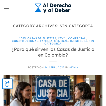
Skip
to
content
CATEGORY ARCHIVES:
SIN CATEGORÍA
2025
,
CASAS DE JUSTICIA
,
CIVIL
,
COMERCIAL
,
CONSTITUCIONAL
,
FAMILIA
,
GENERAL
,
INMUEBLES
,
SIN
CATEGORÍA
¿Para qué sirven las Casas de Justicia
en Colombia?
POSTED ON
24 ABRIL, 2025
BY
ADMIN
24
Abr