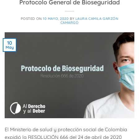
Protocolo General de Bioseguridad
POSTED ON
10 MAYO, 2020
BY
LAURA CAMILA GARZÓN
CAMARGO
10
May
El Ministerio de salud y protección social de Colombia
expidió la RESOLUCIÓN 666 del 24 de abril de 2020