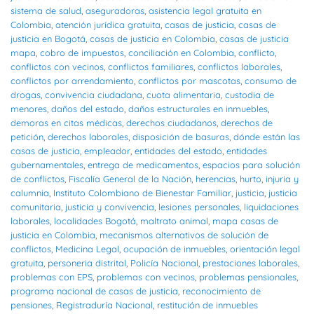
sistema de salud
,
aseguradoras
,
asistencia legal gratuita en
Colombia
,
atención jurídica gratuita
,
casas de justicia
,
casas de
justicia en Bogotá
,
casas de justicia en Colombia
,
casas de justicia
mapa
,
cobro de impuestos
,
conciliación en Colombia
,
conflicto
,
conflictos con vecinos
,
conflictos familiares
,
conflictos laborales
,
conflictos por arrendamiento
,
conflictos por mascotas
,
consumo de
drogas
,
convivencia ciudadana
,
cuota alimentaria
,
custodia de
menores
,
daños del estado
,
daños estructurales en inmuebles
,
demoras en citas médicas
,
derechos ciudadanos
,
derechos de
petición
,
derechos laborales
,
disposición de basuras
,
dónde están las
casas de justicia
,
empleador
,
entidades del estado
,
entidades
gubernamentales
,
entrega de medicamentos
,
espacios para solución
de conflictos
,
Fiscalía General de la Nación
,
herencias
,
hurto
,
injuria y
calumnia
,
Instituto Colombiano de Bienestar Familiar
,
justicia
,
justicia
comunitaria
,
justicia y convivencia
,
lesiones personales
,
liquidaciones
laborales
,
localidades Bogotá
,
maltrato animal
,
mapa casas de
justicia en Colombia
,
mecanismos alternativos de solución de
conflictos
,
Medicina Legal
,
ocupación de inmuebles
,
orientación legal
gratuita
,
personeria distrital
,
Policía Nacional
,
prestaciones laborales
,
problemas con EPS
,
problemas con vecinos
,
problemas pensionales
,
programa nacional de casas de justicia
,
reconocimiento de
pensiones
,
Registraduría Nacional
,
restitución de inmuebles