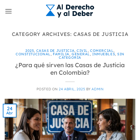
Skip
to
content
CATEGORY ARCHIVES:
CASAS DE JUSTICIA
2025
,
CASAS DE JUSTICIA
,
CIVIL
,
COMERCIAL
,
CONSTITUCIONAL
,
FAMILIA
,
GENERAL
,
INMUEBLES
,
SIN
CATEGORÍA
¿Para qué sirven las Casas de Justicia
en Colombia?
POSTED ON
24 ABRIL, 2025
BY
ADMIN
24
Abr