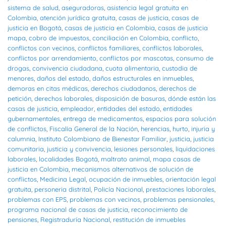
sistema de salud
,
aseguradoras
,
asistencia legal gratuita en
Colombia
,
atención jurídica gratuita
,
casas de justicia
,
casas de
justicia en Bogotá
,
casas de justicia en Colombia
,
casas de justicia
mapa
,
cobro de impuestos
,
conciliación en Colombia
,
conflicto
,
conflictos con vecinos
,
conflictos familiares
,
conflictos laborales
,
conflictos por arrendamiento
,
conflictos por mascotas
,
consumo de
drogas
,
convivencia ciudadana
,
cuota alimentaria
,
custodia de
menores
,
daños del estado
,
daños estructurales en inmuebles
,
demoras en citas médicas
,
derechos ciudadanos
,
derechos de
petición
,
derechos laborales
,
disposición de basuras
,
dónde están las
casas de justicia
,
empleador
,
entidades del estado
,
entidades
gubernamentales
,
entrega de medicamentos
,
espacios para solución
de conflictos
,
Fiscalía General de la Nación
,
herencias
,
hurto
,
injuria y
calumnia
,
Instituto Colombiano de Bienestar Familiar
,
justicia
,
justicia
comunitaria
,
justicia y convivencia
,
lesiones personales
,
liquidaciones
laborales
,
localidades Bogotá
,
maltrato animal
,
mapa casas de
justicia en Colombia
,
mecanismos alternativos de solución de
conflictos
,
Medicina Legal
,
ocupación de inmuebles
,
orientación legal
gratuita
,
personeria distrital
,
Policía Nacional
,
prestaciones laborales
,
problemas con EPS
,
problemas con vecinos
,
problemas pensionales
,
programa nacional de casas de justicia
,
reconocimiento de
pensiones
,
Registraduría Nacional
,
restitución de inmuebles