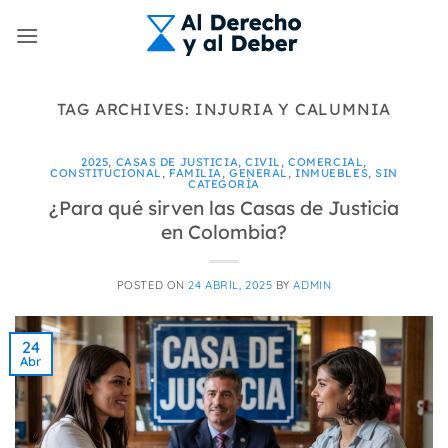
Skip
to
content
TAG ARCHIVES:
INJURIA Y CALUMNIA
2025
,
CASAS DE JUSTICIA
,
CIVIL
,
COMERCIAL
,
CONSTITUCIONAL
,
FAMILIA
,
GENERAL
,
INMUEBLES
,
SIN
CATEGORÍA
¿Para qué sirven las Casas de Justicia
en Colombia?
POSTED ON
24 ABRIL, 2025
BY
ADMIN
24
Abr