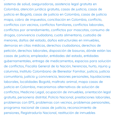
sistema de salud
,
aseguradoras
,
asistencia legal gratuita en
Colombia
,
atención jurídica gratuita
,
casas de justicia
,
casas de
justicia en Bogotá
,
casas de justicia en Colombia
,
casas de justicia
mapa
,
cobro de impuestos
,
conciliación en Colombia
,
conflicto
,
conflictos con vecinos
,
conflictos familiares
,
conflictos laborales
,
conflictos por arrendamiento
,
conflictos por mascotas
,
consumo de
drogas
,
convivencia ciudadana
,
cuota alimentaria
,
custodia de
menores
,
daños del estado
,
daños estructurales en inmuebles
,
demoras en citas médicas
,
derechos ciudadanos
,
derechos de
petición
,
derechos laborales
,
disposición de basuras
,
dónde están las
casas de justicia
,
empleador
,
entidades del estado
,
entidades
gubernamentales
,
entrega de medicamentos
,
espacios para solución
de conflictos
,
Fiscalía General de la Nación
,
herencias
,
hurto
,
injuria y
calumnia
,
Instituto Colombiano de Bienestar Familiar
,
justicia
,
justicia
comunitaria
,
justicia y convivencia
,
lesiones personales
,
liquidaciones
laborales
,
localidades Bogotá
,
maltrato animal
,
mapa casas de
justicia en Colombia
,
mecanismos alternativos de solución de
conflictos
,
Medicina Legal
,
ocupación de inmuebles
,
orientación legal
gratuita
,
personeria distrital
,
Policía Nacional
,
prestaciones laborales
,
problemas con EPS
,
problemas con vecinos
,
problemas pensionales
,
programa nacional de casas de justicia
,
reconocimiento de
pensiones
,
Registraduría Nacional
,
restitución de inmuebles