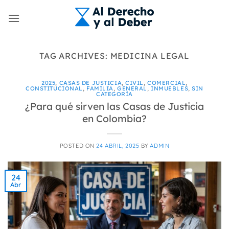
Skip
to
content
TAG ARCHIVES:
MEDICINA LEGAL
2025
,
CASAS DE JUSTICIA
,
CIVIL
,
COMERCIAL
,
CONSTITUCIONAL
,
FAMILIA
,
GENERAL
,
INMUEBLES
,
SIN
CATEGORÍA
¿Para qué sirven las Casas de Justicia
en Colombia?
POSTED ON
24 ABRIL, 2025
BY
ADMIN
24
Abr