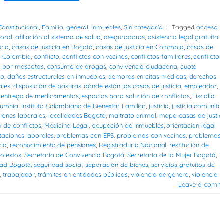
Constitucional
,
Familia
,
general
,
Inmuebles
,
Sin categoría
|
Tagged
acceso 
oral
,
afiliación al sistema de salud
,
aseguradoras
,
asistencia legal gratuita
icia
,
casas de justicia en Bogotá
,
casas de justicia en Colombia
,
casas de
en Colombia
,
conflicto
,
conflictos con vecinos
,
conflictos familiares
,
conflicto
os por mascotas
,
consumo de drogas
,
convivencia ciudadana
,
cuota
do
,
daños estructurales en inmuebles
,
demoras en citas médicas
,
derechos
ales
,
disposición de basuras
,
dónde están las casas de justicia
,
empleador
,
,
entrega de medicamentos
,
espacios para solución de conflictos
,
Fiscalía
alumnia
,
Instituto Colombiano de Bienestar Familiar
,
justicia
,
justicia comunit
ciones laborales
,
localidades Bogotá
,
maltrato animal
,
mapa casas de justi
 de conflictos
,
Medicina Legal
,
ocupación de inmuebles
,
orientación legal
taciones laborales
,
problemas con EPS
,
problemas con vecinos
,
problema
cia
,
reconocimiento de pensiones
,
Registraduría Nacional
,
restitución de
olestos
,
Secretaría de Convivencia Bogotá
,
Secretaría de la Mujer Bogotá
,
dad Bogotá
,
seguridad social
,
separación de bienes
,
servicios gratuitos de
,
trabajador
,
trámites en entidades públicas
,
violencia de género
,
violencia
Leave a com