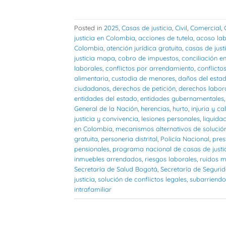
Posted in
2025
,
Casas de justicia
,
Civil
,
Comercial
,
justicia en Colombia
,
acciones de tutela
,
acoso lab
Colombia
,
atención jurídica gratuita
,
casas de just
justicia mapa
,
cobro de impuestos
,
conciliación 
laborales
,
conflictos por arrendamiento
,
conflict
alimentaria
,
custodia de menores
,
daños del esta
ciudadanos
,
derechos de petición
,
derechos labor
entidades del estado
,
entidades gubernamentales
General de la Nación
,
herencias
,
hurto
,
injuria y c
justicia y convivencia
,
lesiones personales
,
liquida
en Colombia
,
mecanismos alternativos de solución
gratuita
,
personeria distrital
,
Policía Nacional
,
pres
pensionales
,
programa nacional de casas de justi
inmuebles arrendados
,
riesgos laborales
,
ruidos m
Secretaría de Salud Bogotá
,
Secretaría de Seguri
justicia
,
solución de conflictos legales
,
subarriendo
intrafamiliar