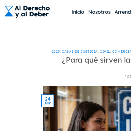
Skip
to
Inicio
Nosotros
Arren
content
2025
,
CASAS DE JUSTICIA
,
CIVIL
,
COMERCI
¿Para qué sirven l
PO
24
Abr