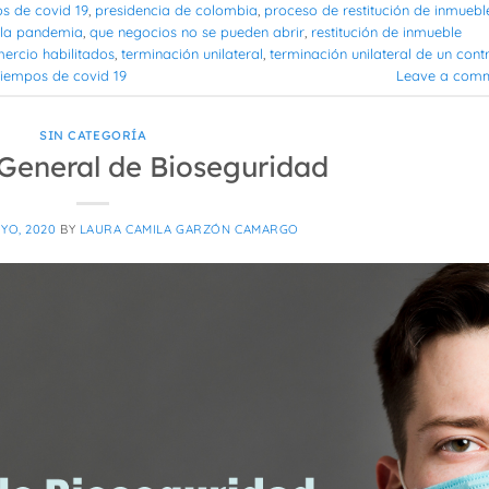
os de covid 19
,
presidencia de colombia
,
proceso de restitución de inmuebl
n la pandemia
,
que negocios no se pueden abrir
,
restitución de inmueble
ercio habilitados
,
terminación unilateral
,
terminación unilateral de un cont
tiempos de covid 19
Leave a com
SIN CATEGORÍA
 General de Bioseguridad
AYO, 2020
BY
LAURA CAMILA GARZÓN CAMARGO