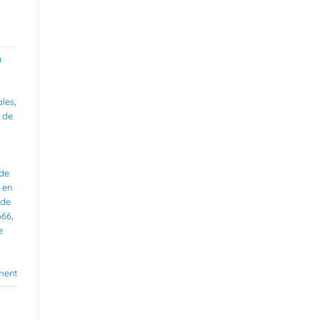
a
ales
,
 de
 de
 en
 de
666
,
e
ment