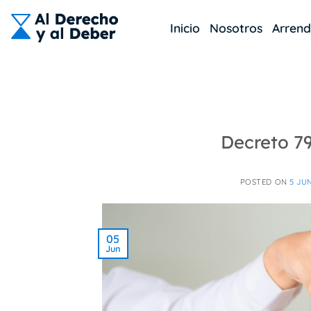
Skip
to
Inicio
Nosotros
Arren
content
Decreto 79
POSTED ON
5 JU
05
Jun