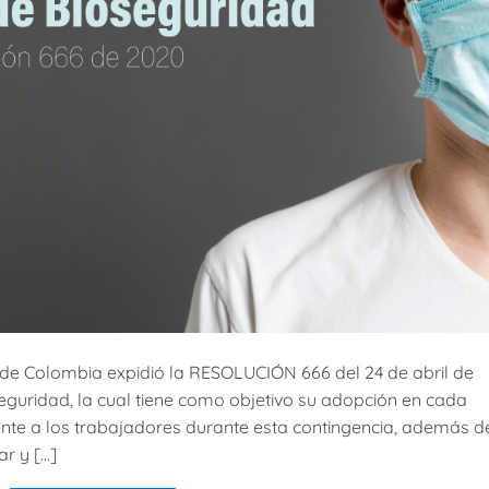
al de Colombia expidió la RESOLUCIÓN 666 del 24 de abril de
eguridad, la cual tiene como objetivo su adopción en cada
mente a los trabajadores durante esta contingencia, además d
r y […]