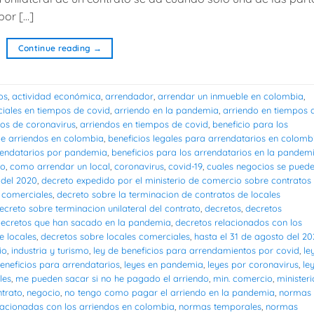
por […]
Continue reading
→
os
,
actividad económica
,
arrendador
,
arrendar un inmueble en colombia
,
ciales en tiempos de covid
,
arriendo en la pandemia
,
arriendo en tiempos 
pos de coronavirus
,
arriendos en tiempos de covid
,
beneficio para los
de arriendos en colombia
,
beneficios legales para arrendatarios en colomb
rendatarios por pandemia
,
beneficios para los arrendatarios en la pandem
io
,
como arrendar un local
,
coronavirus
,
covid-19
,
cuales negocios se pued
 del 2020
,
decreto expedido por el ministerio de comercio sobre contratos
s comerciales
,
decreto sobre la terminacion de contratos de locales
ecreto sobre terminacion unilateral del contrato
,
decretos
,
decretos
ecretos que han sacado en la pandemia
,
decretos relacionados con los
e locales
,
decretos sobre locales comerciales
,
hasta el 31 de agosto del 2
io
,
industria y turismo
,
ley de beneficios para arrendamientos por covid
,
le
beneficios para arrendatarios
,
leyes en pandemia
,
leyes por coronavirus
,
le
les
,
me pueden sacar si no he pagado el arriendo
,
min. comercio
,
ministeri
ntrato
,
negocio
,
no tengo como pagar el arriendo en la pandemia
,
normas
acionadas con los arriendos en colombia
,
normas temporales
,
normas