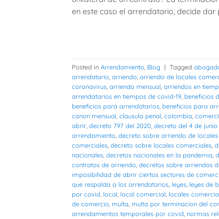
en este caso el arrendatario, decide dar 
Posted in
Arrendamiento
,
Blog
|
Tagged
abogad
arrendatario
,
arriendo
,
arriendo de locales comer
coronavirus
,
arriendo mensual
,
arriendos en tiem
arrendatarios en tiempos de covid-19
,
beneficios 
beneficios para arrendatarios
,
beneficios para ar
canon mensual
,
clausula penal
,
colombia
,
comerc
abrir
,
decreto 797 del 2020
,
decreto del 4 de junio
arrendamiento
,
decreto sobre arriendo de locale
comerciales
,
decreto sobre locales comerciales
,
d
nacionales
,
decretos nacionales en la pandemia
,
d
contratos de arriendo
,
decretos sobre arriendos d
imposibilidad de abrir ciertos sectores de comerc
que respalda a los arrendatarios
,
leyes
,
leyes de 
por covid
,
local
,
local comercial
,
locales comercia
de comercio
,
multa
,
multa por terminacion del co
arrendamientos temporales por covid
,
normas rel