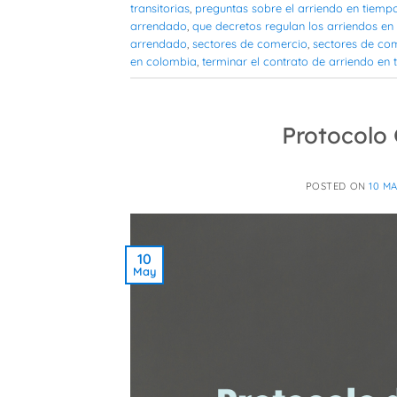
transitorias
,
preguntas sobre el arriendo en tiemp
arrendado
,
que decretos regulan los arriendos e
arrendado
,
sectores de comercio
,
sectores de com
en colombia
,
terminar el contrato de arriendo en 
Protocolo
POSTED ON
10 M
10
May