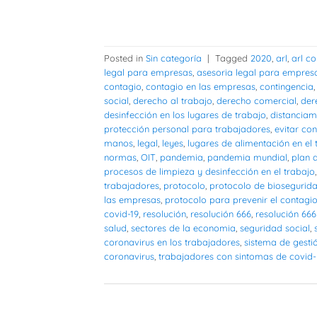
Posted in
Sin categoría
|
Tagged
2020
,
arl
,
arl c
legal para empresas
,
asesoria legal para empresa
contagio
,
contagio en las empresas
,
contingencia
social
,
derecho al trabajo
,
derecho comercial
,
der
desinfección en los lugares de trabajo
,
distanciam
protección personal para trabajadores
,
evitar co
manos
,
legal
,
leyes
,
lugares de alimentación en el 
normas
,
OIT
,
pandemia
,
pandemia mundial
,
plan 
procesos de limpieza y desinfección en el trabajo
trabajadores
,
protocolo
,
protocolo de biosegurid
las empresas
,
protocolo para prevenir el contagi
covid-19
,
resolución
,
resolución 666
,
resolución 666
salud
,
sectores de la economia
,
seguridad social
,
coronavirus en los trabajadores
,
sistema de gesti
coronavirus
,
trabajadores con sintomas de covid-