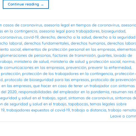
Continue reading
→
on casos de coronavirus
,
asesoria legal en tiempos de coronavirus
,
asesori
s en la contingencia
,
asesoria legal para trabajadores
,
bioseguridad
,
,
coronavirus
,
covid-19
,
derecho
,
derecho a la salud
,
derecho a la seguridad
echo laboral
,
derechos fundamentales
,
derechos humanos
,
derechos labor
iento social
,
elementos de protección personal en las empresas
,
elementos
nglomeraciones de personas
,
factores de transmisión
,
guantes
,
lavado de
trabajo
,
ministerio de salud
,
ministerio de salud y protección social
,
norma
,
de comunicaciones en las empresas
,
prevención
,
prevenir la enfermedad
,
,
protección
,
protección de los trabajadores en la contingencia
,
protección
ad
,
protocolo de bioseguridad para las empresas
,
protocolo de prevención
o en las empresas
,
que hacer en caso de tener un trabajador con sintomas
 del 2020
,
responsabilidades del empleador en la pandemia
,
resumen res 
seguridad y salud en el trabajo
,
sgsst
,
sintomas de coronavirus
,
sintomas d
ón de seguridad y salud en el trabajo
,
tapabocas
,
temas legales sobre
 19
,
trabajadores expuestos al covid-19
,
trabajo a distancia
,
trabajo remoto
Leave a com