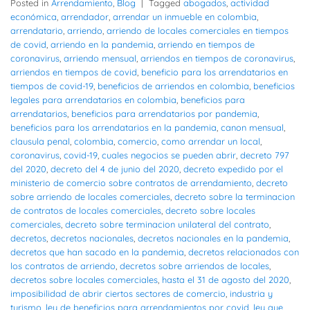
Posted in
Arrendamiento
,
Blog
|
Tagged
abogados
,
actividad
económica
,
arrendador
,
arrendar un inmueble en colombia
,
arrendatario
,
arriendo
,
arriendo de locales comerciales en tiempos
de covid
,
arriendo en la pandemia
,
arriendo en tiempos de
coronavirus
,
arriendo mensual
,
arriendos en tiempos de coronavirus
,
arriendos en tiempos de covid
,
beneficio para los arrendatarios en
tiempos de covid-19
,
beneficios de arriendos en colombia
,
beneficios
legales para arrendatarios en colombia
,
beneficios para
arrendatarios
,
beneficios para arrendatarios por pandemia
,
beneficios para los arrendatarios en la pandemia
,
canon mensual
,
clausula penal
,
colombia
,
comercio
,
como arrendar un local
,
coronavirus
,
covid-19
,
cuales negocios se pueden abrir
,
decreto 797
del 2020
,
decreto del 4 de junio del 2020
,
decreto expedido por el
ministerio de comercio sobre contratos de arrendamiento
,
decreto
sobre arriendo de locales comerciales
,
decreto sobre la terminacion
de contratos de locales comerciales
,
decreto sobre locales
comerciales
,
decreto sobre terminacion unilateral del contrato
,
decretos
,
decretos nacionales
,
decretos nacionales en la pandemia
,
decretos que han sacado en la pandemia
,
decretos relacionados con
los contratos de arriendo
,
decretos sobre arriendos de locales
,
decretos sobre locales comerciales
,
hasta el 31 de agosto del 2020
,
imposibilidad de abrir ciertos sectores de comercio
,
industria y
turismo
,
ley de beneficios para arrendamientos por covid
,
ley que