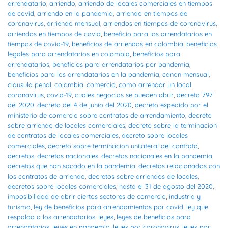
arrendatario
,
arriendo
,
arriendo de locales comerciales en tiempos
de covid
,
arriendo en la pandemia
,
arriendo en tiempos de
coronavirus
,
arriendo mensual
,
arriendos en tiempos de coronavirus
,
arriendos en tiempos de covid
,
beneficio para los arrendatarios en
tiempos de covid-19
,
beneficios de arriendos en colombia
,
beneficios
legales para arrendatarios en colombia
,
beneficios para
arrendatarios
,
beneficios para arrendatarios por pandemia
,
beneficios para los arrendatarios en la pandemia
,
canon mensual
,
clausula penal
,
colombia
,
comercio
,
como arrendar un local
,
coronavirus
,
covid-19
,
cuales negocios se pueden abrir
,
decreto 797
del 2020
,
decreto del 4 de junio del 2020
,
decreto expedido por el
ministerio de comercio sobre contratos de arrendamiento
,
decreto
sobre arriendo de locales comerciales
,
decreto sobre la terminacion
de contratos de locales comerciales
,
decreto sobre locales
comerciales
,
decreto sobre terminacion unilateral del contrato
,
decretos
,
decretos nacionales
,
decretos nacionales en la pandemia
,
decretos que han sacado en la pandemia
,
decretos relacionados con
los contratos de arriendo
,
decretos sobre arriendos de locales
,
decretos sobre locales comerciales
,
hasta el 31 de agosto del 2020
,
imposibilidad de abrir ciertos sectores de comercio
,
industria y
turismo
,
ley de beneficios para arrendamientos por covid
,
ley que
respalda a los arrendatarios
,
leyes
,
leyes de beneficios para
arrendatarios
,
leyes en pandemia
,
leyes por coronavirus
,
leyes por