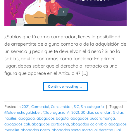
¿Sabías que tú como comprador, tienes la posibilidad
de arrepentirte de alguna compra o de la adquisición de
un servicio y pedir que te devuelvan el dinero? Si no lo
sabias, aquí te contamos como funciona: En primer
lugar, debes saber que el derecho al retracto es una
figura que aparece en el Artículo 47 […]
Continue reading
→
Posted in
2021
,
Comercial
,
Consumidor
,
SIC
,
Sin categoría
|
Tagged
@alderechoyaldeber
,
@lauragarzon4
,
2021
,
30 dias calendari
,
5 dias
habiles
,
abogada
,
abogados bogota
,
abogados bucaramanga
,
abogados cali
,
abogados cartagena
,
abogados colombia
,
abogados
medellin
,
abogados pasto
,
abogados santa marta
,
al derecho y al