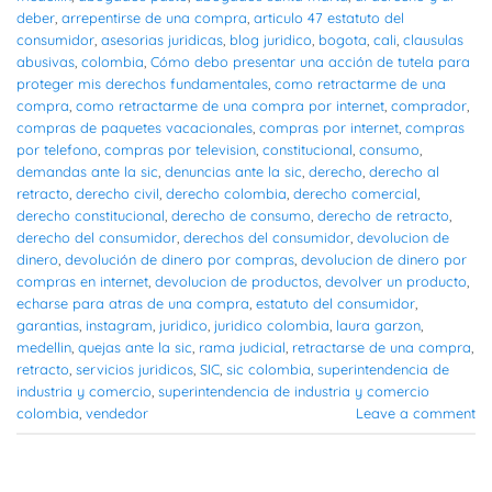
deber
,
arrepentirse de una compra
,
articulo 47 estatuto del
consumidor
,
asesorias juridicas
,
blog juridico
,
bogota
,
cali
,
clausulas
abusivas
,
colombia
,
Cómo debo presentar una acción de tutela para
proteger mis derechos fundamentales
,
como retractarme de una
compra
,
como retractarme de una compra por internet
,
comprador
,
compras de paquetes vacacionales
,
compras por internet
,
compras
por telefono
,
compras por television
,
constitucional
,
consumo
,
demandas ante la sic
,
denuncias ante la sic
,
derecho
,
derecho al
retracto
,
derecho civil
,
derecho colombia
,
derecho comercial
,
derecho constitucional
,
derecho de consumo
,
derecho de retracto
,
derecho del consumidor
,
derechos del consumidor
,
devolucion de
dinero
,
devolución de dinero por compras
,
devolucion de dinero por
compras en internet
,
devolucion de productos
,
devolver un producto
,
echarse para atras de una compra
,
estatuto del consumidor
,
garantias
,
instagram
,
juridico
,
juridico colombia
,
laura garzon
,
medellin
,
quejas ante la sic
,
rama judicial
,
retractarse de una compra
,
retracto
,
servicios juridicos
,
SIC
,
sic colombia
,
superintendencia de
industria y comercio
,
superintendencia de industria y comercio
colombia
,
vendedor
Leave a comment