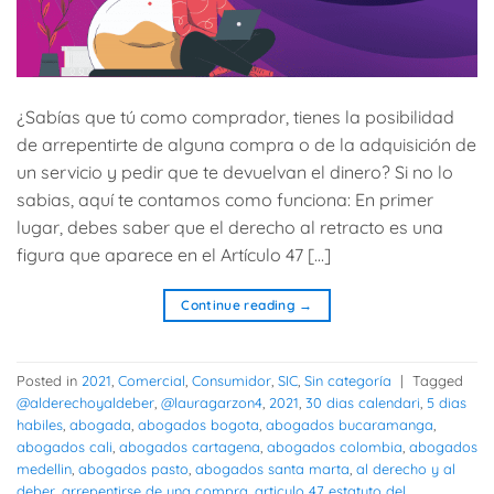
¿Sabías que tú como comprador, tienes la posibilidad
de arrepentirte de alguna compra o de la adquisición de
un servicio y pedir que te devuelvan el dinero? Si no lo
sabias, aquí te contamos como funciona: En primer
lugar, debes saber que el derecho al retracto es una
figura que aparece en el Artículo 47 […]
Continue reading
→
Posted in
2021
,
Comercial
,
Consumidor
,
SIC
,
Sin categoría
|
Tagged
@alderechoyaldeber
,
@lauragarzon4
,
2021
,
30 dias calendari
,
5 dias
habiles
,
abogada
,
abogados bogota
,
abogados bucaramanga
,
abogados cali
,
abogados cartagena
,
abogados colombia
,
abogados
medellin
,
abogados pasto
,
abogados santa marta
,
al derecho y al
deber
,
arrepentirse de una compra
,
articulo 47 estatuto del