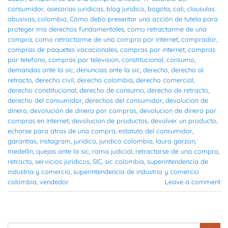
consumidor
,
asesorias juridicas
,
blog juridico
,
bogota
,
cali
,
clausulas
abusivas
,
colombia
,
Cómo debo presentar una acción de tutela para
proteger mis derechos fundamentales
,
como retractarme de una
compra
,
como retractarme de una compra por internet
,
comprador
,
compras de paquetes vacacionales
,
compras por internet
,
compras
por telefono
,
compras por television
,
constitucional
,
consumo
,
demandas ante la sic
,
denuncias ante la sic
,
derecho
,
derecho al
retracto
,
derecho civil
,
derecho colombia
,
derecho comercial
,
derecho constitucional
,
derecho de consumo
,
derecho de retracto
,
derecho del consumidor
,
derechos del consumidor
,
devolucion de
dinero
,
devolución de dinero por compras
,
devolucion de dinero por
compras en internet
,
devolucion de productos
,
devolver un producto
,
echarse para atras de una compra
,
estatuto del consumidor
,
garantias
,
instagram
,
juridico
,
juridico colombia
,
laura garzon
,
medellin
,
quejas ante la sic
,
rama judicial
,
retractarse de una compra
,
retracto
,
servicios juridicos
,
SIC
,
sic colombia
,
superintendencia de
industria y comercio
,
superintendencia de industria y comercio
colombia
,
vendedor
Leave a comment