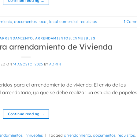
Continue reading
→
miento
,
documentos
,
local
,
local comercial
,
requisitos
1
Comm
ARRENDAMIENTO
,
ARRENDAMIENTOS
,
INMUEBLES
a arrendamiento de Vivienda
TED ON
14 AGOSTO, 2025
BY
ADMIN
idos para el arrendamiento de vivienda: El envío de los
 arrendatario, ya que se debe realizar un estudio de papele
Continue reading
→
endamientos
,
Inmuebles
|
Tagged
arrendamiento
,
documentos
,
requisitos
,