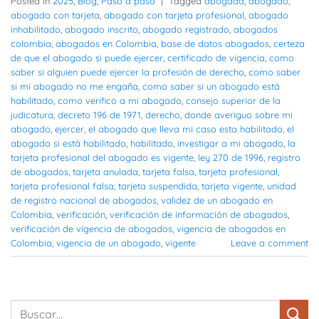
Posted in
2025
,
Blog
,
Paso a paso
|
Tagged
abogada
,
abogado
,
abogado con tarjeta
,
abogado con tarjeta profesional
,
abogado
inhabilitado
,
abogado inscrito
,
abogado registrado
,
abogados
colombia
,
abogados en Colombia
,
base de datos abogados
,
certeza
de que el abogado si puede ejercer
,
certificado de vigencia
,
como
saber si alguien puede ejercer la profesión de derecho
,
como saber
si mi abogado no me engaña
,
como saber si un abogado está
habilitado
,
como verifico a mi abogado
,
consejo superior de la
judicatura
,
decreto 196 de 1971
,
derecho
,
donde averiguo sobre mi
abogado
,
ejercer
,
el abogado que lleva mi caso esta habilitado
,
el
abogado si está habilitado
,
habilitado
,
investigar a mi abogado
,
la
tarjeta profesional del abogado es vigente
,
ley 270 de 1996
,
registro
de abogados
,
tarjeta anulada
,
tarjeta falsa
,
tarjeta profesional
,
tarjeta profesional falsa
,
tarjeta suspendida
,
tarjeta vigente
,
unidad
de registro nacional de abogados
,
validez de un abogado en
Colombia
,
verificación
,
verificación de información de abogados
,
verificación de vigencia de abogados
,
vigencia de abogados en
Colombia
,
vigencia de un abogado
,
vigente
Leave a comment