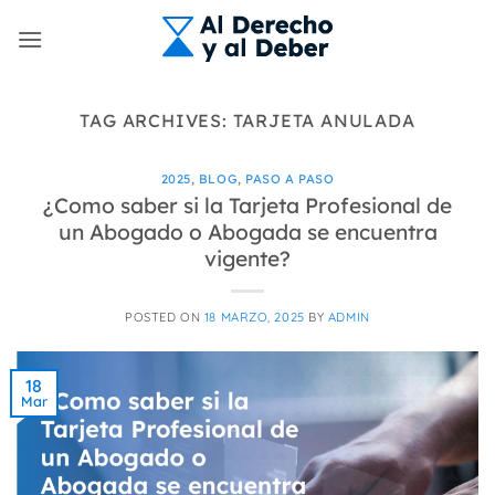
Skip
to
content
TAG ARCHIVES:
TARJETA ANULADA
2025
,
BLOG
,
PASO A PASO
¿Como saber si la Tarjeta Profesional de
un Abogado o Abogada se encuentra
vigente?
POSTED ON
18 MARZO, 2025
BY
ADMIN
18
Mar