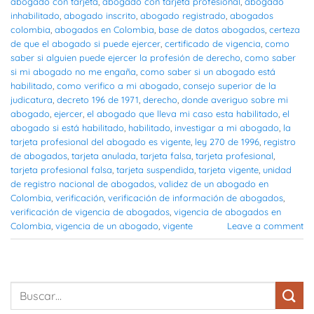
abogado con tarjeta
,
abogado con tarjeta profesional
,
abogado
inhabilitado
,
abogado inscrito
,
abogado registrado
,
abogados
colombia
,
abogados en Colombia
,
base de datos abogados
,
certeza
de que el abogado si puede ejercer
,
certificado de vigencia
,
como
saber si alguien puede ejercer la profesión de derecho
,
como saber
si mi abogado no me engaña
,
como saber si un abogado está
habilitado
,
como verifico a mi abogado
,
consejo superior de la
judicatura
,
decreto 196 de 1971
,
derecho
,
donde averiguo sobre mi
abogado
,
ejercer
,
el abogado que lleva mi caso esta habilitado
,
el
abogado si está habilitado
,
habilitado
,
investigar a mi abogado
,
la
tarjeta profesional del abogado es vigente
,
ley 270 de 1996
,
registro
de abogados
,
tarjeta anulada
,
tarjeta falsa
,
tarjeta profesional
,
tarjeta profesional falsa
,
tarjeta suspendida
,
tarjeta vigente
,
unidad
de registro nacional de abogados
,
validez de un abogado en
Colombia
,
verificación
,
verificación de información de abogados
,
verificación de vigencia de abogados
,
vigencia de abogados en
Colombia
,
vigencia de un abogado
,
vigente
Leave a comment