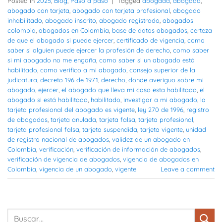
Posted in
2025
,
Blog
,
Paso a paso
|
Tagged
abogada
,
abogado
,
abogado con tarjeta
,
abogado con tarjeta profesional
,
abogado
inhabilitado
,
abogado inscrito
,
abogado registrado
,
abogados
colombia
,
abogados en Colombia
,
base de datos abogados
,
certeza
de que el abogado si puede ejercer
,
certificado de vigencia
,
como
saber si alguien puede ejercer la profesión de derecho
,
como saber
si mi abogado no me engaña
,
como saber si un abogado está
habilitado
,
como verifico a mi abogado
,
consejo superior de la
judicatura
,
decreto 196 de 1971
,
derecho
,
donde averiguo sobre mi
abogado
,
ejercer
,
el abogado que lleva mi caso esta habilitado
,
el
abogado si está habilitado
,
habilitado
,
investigar a mi abogado
,
la
tarjeta profesional del abogado es vigente
,
ley 270 de 1996
,
registro
de abogados
,
tarjeta anulada
,
tarjeta falsa
,
tarjeta profesional
,
tarjeta profesional falsa
,
tarjeta suspendida
,
tarjeta vigente
,
unidad
de registro nacional de abogados
,
validez de un abogado en
Colombia
,
verificación
,
verificación de información de abogados
,
verificación de vigencia de abogados
,
vigencia de abogados en
Colombia
,
vigencia de un abogado
,
vigente
Leave a comment