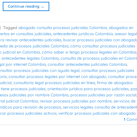
Continue reading
→
|
Tagged
abogado consulta procesos judiciales Colombia
,
abogados en
rtos en consultas judiciales
,
antecedentes jurídicos Colombia
,
asesor legal
ra revisar antecedentes judiciales
,
buscar procesos judiciales con abogad
eda de procesos judiciales Colombia
,
cómo consultar procesos judiciales
o judicial en Colombia
,
cómo saber si tengo procesos legales en Colombia
,
e antecedentes legales Colombia
,
consulta de procesos judiciales en Colom
gal por internet Colombia
,
consultar antecedentes judiciales Colombia
,
nsultar procesos judiciales con ayuda legal
,
consultar procesos judiciales
oría
,
consultar procesos legales por internet con abogado
,
consultar proce
dicial
,
consultoría legal procesos judiciales en línea
,
firma de abogados
n tiene procesos judiciales
,
orientación jurídica para procesos judiciales
,
pas
esos judiciales por nombre Colombia
,
procesos judiciales por razón social
,
rial judicial Colombia
,
revisar procesos judiciales por nombre
,
servicios de
urídicos para revisión de procesos
,
servicios legales consulta de anteceden
icar procesos judiciales activos
,
verificar procesos judiciales con abogado
1
Comm