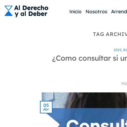
Skip
to
Inicio
Nosotros
Arren
content
TAG ARCHI
2025
,
B
¿Como consultar si un
PO
05
Abr