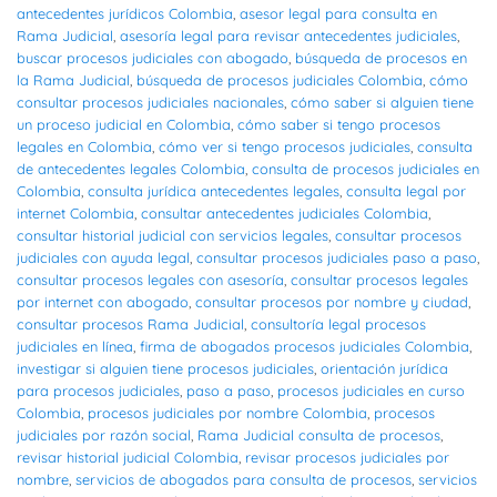
antecedentes jurídicos Colombia
,
asesor legal para consulta en
Rama Judicial
,
asesoría legal para revisar antecedentes judiciales
,
buscar procesos judiciales con abogado
,
búsqueda de procesos en
la Rama Judicial
,
búsqueda de procesos judiciales Colombia
,
cómo
consultar procesos judiciales nacionales
,
cómo saber si alguien tiene
un proceso judicial en Colombia
,
cómo saber si tengo procesos
legales en Colombia
,
cómo ver si tengo procesos judiciales
,
consulta
de antecedentes legales Colombia
,
consulta de procesos judiciales en
Colombia
,
consulta jurídica antecedentes legales
,
consulta legal por
internet Colombia
,
consultar antecedentes judiciales Colombia
,
consultar historial judicial con servicios legales
,
consultar procesos
judiciales con ayuda legal
,
consultar procesos judiciales paso a paso
,
consultar procesos legales con asesoría
,
consultar procesos legales
por internet con abogado
,
consultar procesos por nombre y ciudad
,
consultar procesos Rama Judicial
,
consultoría legal procesos
judiciales en línea
,
firma de abogados procesos judiciales Colombia
,
investigar si alguien tiene procesos judiciales
,
orientación jurídica
para procesos judiciales
,
paso a paso
,
procesos judiciales en curso
Colombia
,
procesos judiciales por nombre Colombia
,
procesos
judiciales por razón social
,
Rama Judicial consulta de procesos
,
revisar historial judicial Colombia
,
revisar procesos judiciales por
nombre
,
servicios de abogados para consulta de procesos
,
servicios