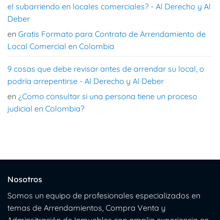
el subarriendo en locales comerciales? - Al Derecho y Al
Deber
en
Gratis Formato para Contrato de Arrendamiento de
Local Comercial en Colombia
9 cosas que debe revisar antes de arrendar su local, o
podría arrepentirse - Al Derecho y Al Deber
en
¿Como consultar si una persona tiene un proceso
judicial en Colombia?
Nosotros
Somos un equipo de profesionales especializados en
temas de Arrendamientos, Compra Venta y
Adminsitración de Inmuebles con amplia experiencia en