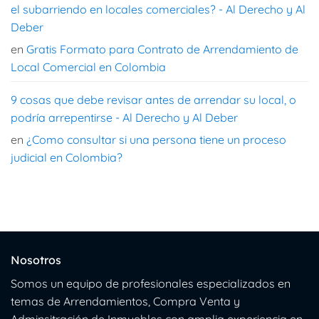
el subarriendo en locales comerciales? - Al Derecho y Al
Deber
en
Gratis Formato para Contrato de Arrendamiento de
Local Comercial en Colombia
9 cosas que debe revisar antes de arrendar su local, o
podría arrepentirse - Al Derecho y Al Deber
en
¿Como consultar si una persona tiene un proceso
judicial en Colombia?
Nosotros
Somos un equipo de profesionales especializados en
temas de Arrendamientos, Compra Venta y
Adminsitración de Inmuebles con amplia experiencia en