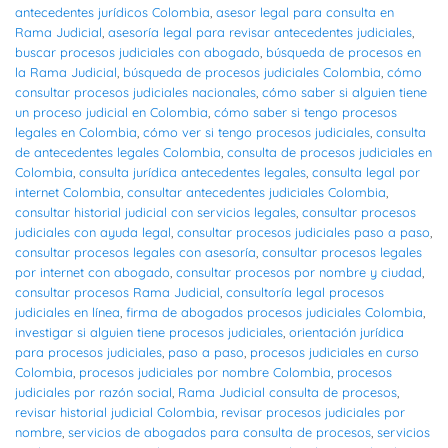
antecedentes jurídicos Colombia
,
asesor legal para consulta en
Rama Judicial
,
asesoría legal para revisar antecedentes judiciales
,
buscar procesos judiciales con abogado
,
búsqueda de procesos en
la Rama Judicial
,
búsqueda de procesos judiciales Colombia
,
cómo
consultar procesos judiciales nacionales
,
cómo saber si alguien tiene
un proceso judicial en Colombia
,
cómo saber si tengo procesos
legales en Colombia
,
cómo ver si tengo procesos judiciales
,
consulta
de antecedentes legales Colombia
,
consulta de procesos judiciales en
Colombia
,
consulta jurídica antecedentes legales
,
consulta legal por
internet Colombia
,
consultar antecedentes judiciales Colombia
,
consultar historial judicial con servicios legales
,
consultar procesos
judiciales con ayuda legal
,
consultar procesos judiciales paso a paso
,
consultar procesos legales con asesoría
,
consultar procesos legales
por internet con abogado
,
consultar procesos por nombre y ciudad
,
consultar procesos Rama Judicial
,
consultoría legal procesos
judiciales en línea
,
firma de abogados procesos judiciales Colombia
,
investigar si alguien tiene procesos judiciales
,
orientación jurídica
para procesos judiciales
,
paso a paso
,
procesos judiciales en curso
Colombia
,
procesos judiciales por nombre Colombia
,
procesos
judiciales por razón social
,
Rama Judicial consulta de procesos
,
revisar historial judicial Colombia
,
revisar procesos judiciales por
nombre
,
servicios de abogados para consulta de procesos
,
servicios