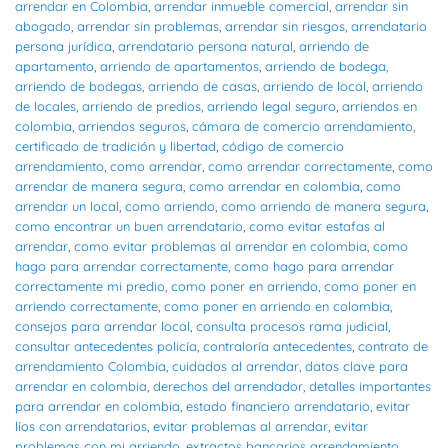
arrendar en Colombia
,
arrendar inmueble comercial
,
arrendar sin
abogado
,
arrendar sin problemas
,
arrendar sin riesgos
,
arrendatario
persona jurídica
,
arrendatario persona natural
,
arriendo de
apartamento
,
arriendo de apartamentos
,
arriendo de bodega
,
arriendo de bodegas
,
arriendo de casas
,
arriendo de local
,
arriendo
de locales
,
arriendo de predios
,
arriendo legal seguro
,
arriendos en
colombia
,
arriendos seguros
,
cámara de comercio arrendamiento
,
certificado de tradición y libertad
,
código de comercio
arrendamiento
,
como arrendar
,
como arrendar correctamente
,
como
arrendar de manera segura
,
como arrendar en colombia
,
como
arrendar un local
,
como arriendo
,
como arriendo de manera segura
,
como encontrar un buen arrendatario
,
como evitar estafas al
arrendar
,
como evitar problemas al arrendar en colombia
,
como
hago para arrendar correctamente
,
como hago para arrendar
correctamente mi predio
,
como poner en arriendo
,
como poner en
arriendo correctamente
,
como poner en arriendo en colombia
,
consejos para arrendar local
,
consulta procesos rama judicial
,
consultar antecedentes policía
,
contraloría antecedentes
,
contrato de
arrendamiento Colombia
,
cuidados al arrendar
,
datos clave para
arrendar en colombia
,
derechos del arrendador
,
detalles importantes
para arrendar en colombia
,
estado financiero arrendatario
,
evitar
líos con arrendatarios
,
evitar problemas al arrendar
,
evitar
problemas con mi arriendo
,
extractos bancarios arrendamiento
,