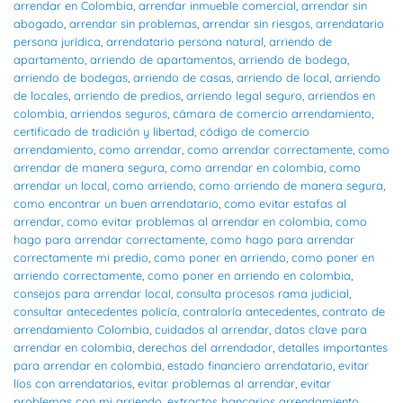
arrendar en Colombia
,
arrendar inmueble comercial
,
arrendar sin
abogado
,
arrendar sin problemas
,
arrendar sin riesgos
,
arrendatario
persona jurídica
,
arrendatario persona natural
,
arriendo de
apartamento
,
arriendo de apartamentos
,
arriendo de bodega
,
arriendo de bodegas
,
arriendo de casas
,
arriendo de local
,
arriendo
de locales
,
arriendo de predios
,
arriendo legal seguro
,
arriendos en
colombia
,
arriendos seguros
,
cámara de comercio arrendamiento
,
certificado de tradición y libertad
,
código de comercio
arrendamiento
,
como arrendar
,
como arrendar correctamente
,
como
arrendar de manera segura
,
como arrendar en colombia
,
como
arrendar un local
,
como arriendo
,
como arriendo de manera segura
,
como encontrar un buen arrendatario
,
como evitar estafas al
arrendar
,
como evitar problemas al arrendar en colombia
,
como
hago para arrendar correctamente
,
como hago para arrendar
correctamente mi predio
,
como poner en arriendo
,
como poner en
arriendo correctamente
,
como poner en arriendo en colombia
,
consejos para arrendar local
,
consulta procesos rama judicial
,
consultar antecedentes policía
,
contraloría antecedentes
,
contrato de
arrendamiento Colombia
,
cuidados al arrendar
,
datos clave para
arrendar en colombia
,
derechos del arrendador
,
detalles importantes
para arrendar en colombia
,
estado financiero arrendatario
,
evitar
líos con arrendatarios
,
evitar problemas al arrendar
,
evitar
problemas con mi arriendo
,
extractos bancarios arrendamiento
,