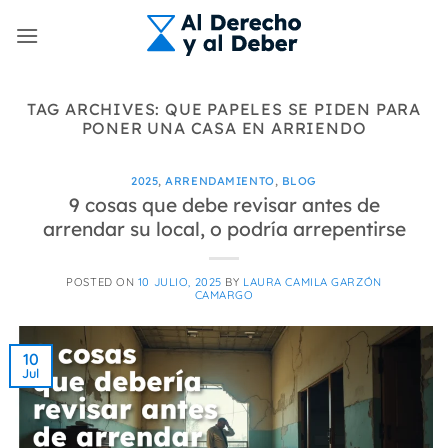
Skip
to
content
TAG ARCHIVES:
QUE PAPELES SE PIDEN PARA
PONER UNA CASA EN ARRIENDO
2025
,
ARRENDAMIENTO
,
BLOG
9 cosas que debe revisar antes de
arrendar su local, o podría arrepentirse
POSTED ON
10 JULIO, 2025
BY
LAURA CAMILA GARZÓN
CAMARGO
10
Jul