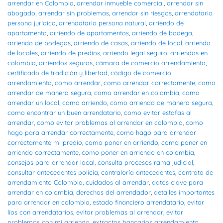
arrendar en Colombia
,
arrendar inmueble comercial
,
arrendar sin
abogado
,
arrendar sin problemas
,
arrendar sin riesgos
,
arrendatario
persona jurídica
,
arrendatario persona natural
,
arriendo de
apartamento
,
arriendo de apartamentos
,
arriendo de bodega
,
arriendo de bodegas
,
arriendo de casas
,
arriendo de local
,
arriendo
de locales
,
arriendo de predios
,
arriendo legal seguro
,
arriendos en
colombia
,
arriendos seguros
,
cámara de comercio arrendamiento
,
certificado de tradición y libertad
,
código de comercio
arrendamiento
,
como arrendar
,
como arrendar correctamente
,
como
arrendar de manera segura
,
como arrendar en colombia
,
como
arrendar un local
,
como arriendo
,
como arriendo de manera segura
,
como encontrar un buen arrendatario
,
como evitar estafas al
arrendar
,
como evitar problemas al arrendar en colombia
,
como
hago para arrendar correctamente
,
como hago para arrendar
correctamente mi predio
,
como poner en arriendo
,
como poner en
arriendo correctamente
,
como poner en arriendo en colombia
,
consejos para arrendar local
,
consulta procesos rama judicial
,
consultar antecedentes policía
,
contraloría antecedentes
,
contrato de
arrendamiento Colombia
,
cuidados al arrendar
,
datos clave para
arrendar en colombia
,
derechos del arrendador
,
detalles importantes
para arrendar en colombia
,
estado financiero arrendatario
,
evitar
líos con arrendatarios
,
evitar problemas al arrendar
,
evitar
problemas con mi arriendo
,
extractos bancarios arrendamiento
,