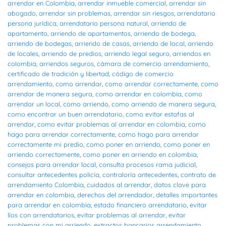
arrendar en Colombia
,
arrendar inmueble comercial
,
arrendar sin
abogado
,
arrendar sin problemas
,
arrendar sin riesgos
,
arrendatario
persona jurídica
,
arrendatario persona natural
,
arriendo de
apartamento
,
arriendo de apartamentos
,
arriendo de bodega
,
arriendo de bodegas
,
arriendo de casas
,
arriendo de local
,
arriendo
de locales
,
arriendo de predios
,
arriendo legal seguro
,
arriendos en
colombia
,
arriendos seguros
,
cámara de comercio arrendamiento
,
certificado de tradición y libertad
,
código de comercio
arrendamiento
,
como arrendar
,
como arrendar correctamente
,
como
arrendar de manera segura
,
como arrendar en colombia
,
como
arrendar un local
,
como arriendo
,
como arriendo de manera segura
,
como encontrar un buen arrendatario
,
como evitar estafas al
arrendar
,
como evitar problemas al arrendar en colombia
,
como
hago para arrendar correctamente
,
como hago para arrendar
correctamente mi predio
,
como poner en arriendo
,
como poner en
arriendo correctamente
,
como poner en arriendo en colombia
,
consejos para arrendar local
,
consulta procesos rama judicial
,
consultar antecedentes policía
,
contraloría antecedentes
,
contrato de
arrendamiento Colombia
,
cuidados al arrendar
,
datos clave para
arrendar en colombia
,
derechos del arrendador
,
detalles importantes
para arrendar en colombia
,
estado financiero arrendatario
,
evitar
líos con arrendatarios
,
evitar problemas al arrendar
,
evitar
problemas con mi arriendo
,
extractos bancarios arrendamiento
,