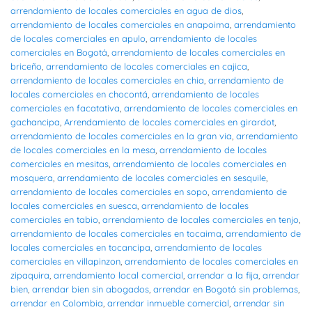
arrendamiento de locales comerciales en agua de dios
,
arrendamiento de locales comerciales en anapoima
,
arrendamiento
de locales comerciales en apulo
,
arrendamiento de locales
comerciales en Bogotá
,
arrendamiento de locales comerciales en
briceño
,
arrendamiento de locales comerciales en cajica
,
arrendamiento de locales comerciales en chia
,
arrendamiento de
locales comerciales en chocontá
,
arrendamiento de locales
comerciales en facatativa
,
arrendamiento de locales comerciales en
gachancipa
,
Arrendamiento de locales comerciales en girardot
,
arrendamiento de locales comerciales en la gran via
,
arrendamiento
de locales comerciales en la mesa
,
arrendamiento de locales
comerciales en mesitas
,
arrendamiento de locales comerciales en
mosquera
,
arrendamiento de locales comerciales en sesquile
,
arrendamiento de locales comerciales en sopo
,
arrendamiento de
locales comerciales en suesca
,
arrendamiento de locales
comerciales en tabio
,
arrendamiento de locales comerciales en tenjo
,
arrendamiento de locales comerciales en tocaima
,
arrendamiento de
locales comerciales en tocancipa
,
arrendamiento de locales
comerciales en villapinzon
,
arrendamiento de locales comerciales en
zipaquira
,
arrendamiento local comercial
,
arrendar a la fija
,
arrendar
bien
,
arrendar bien sin abogados
,
arrendar en Bogotá sin problemas
,
arrendar en Colombia
,
arrendar inmueble comercial
,
arrendar sin