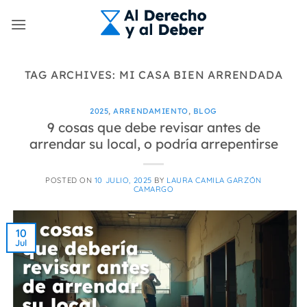
Skip
to
content
TAG ARCHIVES:
MI CASA BIEN ARRENDADA
2025
,
ARRENDAMIENTO
,
BLOG
9 cosas que debe revisar antes de
arrendar su local, o podría arrepentirse
POSTED ON
10 JULIO, 2025
BY
LAURA CAMILA GARZÓN
CAMARGO
10
Jul