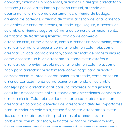
abogado
,
arrendar sin problemas
,
arrendar sin riesgos
,
arrendatario
persona jurídica
,
arrendatario persona natural
,
arriendo de
apartamento
,
arriendo de apartamentos
,
arriendo de bodega
,
arriendo de bodegas
,
arriendo de casas
,
arriendo de local
,
arriendo
de locales
,
arriendo de predios
,
arriendo legal seguro
,
arriendos en
colombia
,
arriendos seguros
,
cámara de comercio arrendamiento
,
certificado de tradición y libertad
,
código de comercio
arrendamiento
,
como arrendar
,
como arrendar correctamente
,
como
arrendar de manera segura
,
como arrendar en colombia
,
como
arrendar un local
,
como arriendo
,
como arriendo de manera segura
,
como encontrar un buen arrendatario
,
como evitar estafas al
arrendar
,
como evitar problemas al arrendar en colombia
,
como
hago para arrendar correctamente
,
como hago para arrendar
correctamente mi predio
,
como poner en arriendo
,
como poner en
arriendo correctamente
,
como poner en arriendo en colombia
,
consejos para arrendar local
,
consulta procesos rama judicial
,
consultar antecedentes policía
,
contraloría antecedentes
,
contrato de
arrendamiento Colombia
,
cuidados al arrendar
,
datos clave para
arrendar en colombia
,
derechos del arrendador
,
detalles importantes
para arrendar en colombia
,
estado financiero arrendatario
,
evitar
líos con arrendatarios
,
evitar problemas al arrendar
,
evitar
problemas con mi arriendo
,
extractos bancarios arrendamiento
,
fiador con finca raiz
,
fiador con propiedad
,
investigar arrendatario
,