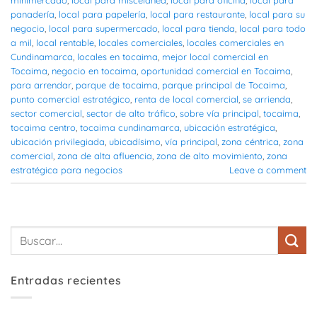
panadería
,
local para papelería
,
local para restaurante
,
local para su
negocio
,
local para supermercado
,
local para tienda
,
local para todo
a mil
,
local rentable
,
locales comerciales
,
locales comerciales en
Cundinamarca
,
locales en tocaima
,
mejor local comercial en
Tocaima
,
negocio en tocaima
,
oportunidad comercial en Tocaima
,
para arrendar
,
parque de tocaima
,
parque principal de Tocaima
,
punto comercial estratégico
,
renta de local comercial
,
se arrienda
,
sector comercial
,
sector de alto tráfico
,
sobre vía principal
,
tocaima
,
tocaima centro
,
tocaima cundinamarca
,
ubicación estratégica
,
ubicación privilegiada
,
ubicadísimo
,
vía principal
,
zona céntrica
,
zona
comercial
,
zona de alta afluencia
,
zona de alto movimiento
,
zona
estratégica para negocios
Leave a comment
Entradas recientes