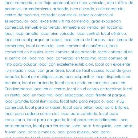
local comercial
,
alto flujo peatonal
,
alto flujo vehicular
,
alto tráfico de
peatones
,
arrendamiento
,
arriendo
,
bien ubicado
,
calle comercial
,
centro de tocaima
,
corredor comercial
,
espacio comercial
,
espectacular local
,
excelente vitrina comercial
,
gran exposición
comercial
,
inmueble comercial
,
inmueble comercial en Tocaima
,
local
,
local amplio
,
local bien ubicado
,
local central
,
local céntrico
,
local cerca al parque principal
,
local cerca de bancos
,
local cerca de
comercios
,
local comercial
,
local comercial económico
,
local
comercial en alquiler
,
local comercial en arriendo
,
local comercial en
el centro de Tocaima
,
local comercial en tocaima
,
local comercial
listo para ocupar
,
local con excelente exhibición
,
local con excelente
iluminación
,
local con gran área
,
local de fácil acceso
,
local de gran
tamaño
,
local de múltiples usos
,
local disponible
,
local disponible en
tocaima
,
local en arriendo
,
local en arriendo en tocaima
,
local en
Cundinamarca
,
local en el centro
,
local en el centro de tocaima
,
local
en renta
,
local en tocaima
,
local espacioso
,
local frente al parque
,
local grande
,
local iluminado
,
local listo para negocio
,
local muy
comercial
,
local para almacén
,
local para billar
,
local para billares
,
local para cadena comercial
,
local para cafetería
,
local para
consultorio
,
local para droguería
,
local para emprendimiento
,
local
para empresa
,
local para ferretería
,
local para franquicia
,
local para
fruver
,
local para gimnasio
,
local para iglesia
,
local para
minimercado
,
local para miscelánea
,
local para oficina
,
local para