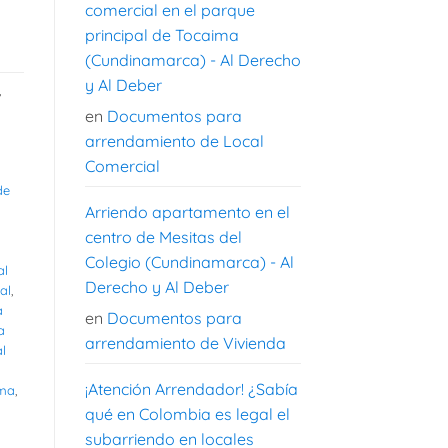
comercial en el parque
principal de Tocaima
(Cundinamarca) - Al Derecho
y Al Deber
,
en
Documentos para
arrendamiento de Local
Comercial
de
Arriendo apartamento en el
centro de Mesitas del
Colegio (Cundinamarca) - Al
al
Derecho y Al Deber
al
,
a
en
Documentos para
a
arrendamiento de Vivienda
al
¡Atención Arrendador! ¿Sabía
ima
,
qué en Colombia es legal el
subarriendo en locales