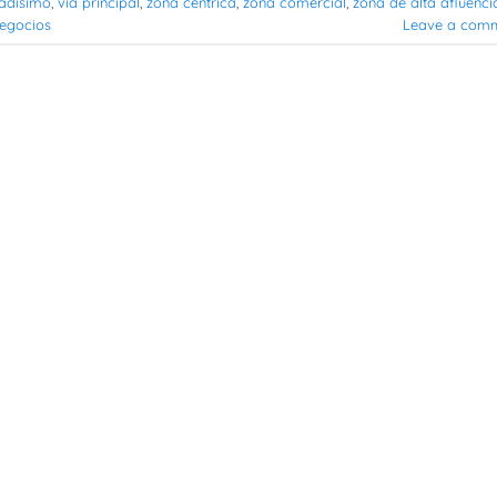
adísimo
,
vía principal
,
zona céntrica
,
zona comercial
,
zona de alta afluenci
negocios
Leave a com