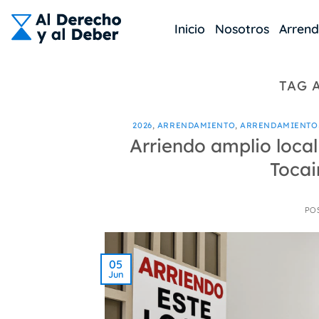
Skip
to
Inicio
Nosotros
Arren
content
TAG 
2026
,
ARRENDAMIENTO
,
ARRENDAMIENTO
Arriendo amplio local
Toca
PO
05
Jun