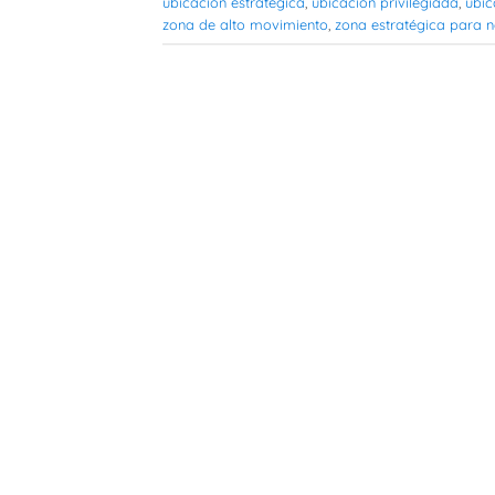
ubicación estratégica
,
ubicación privilegiada
,
ubic
zona de alto movimiento
,
zona estratégica para 