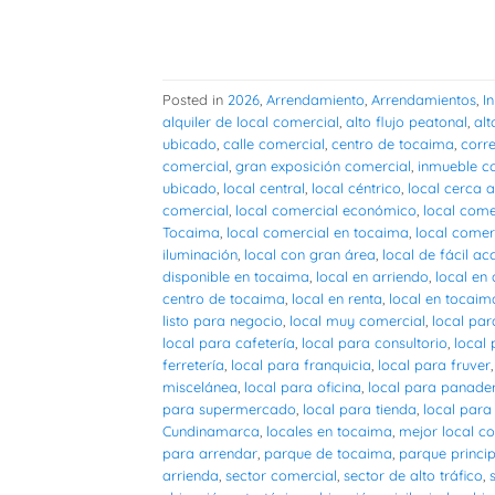
Posted in
2026
,
Arrendamiento
,
Arrendamientos
,
I
alquiler de local comercial
,
alto flujo peatonal
,
alt
ubicado
,
calle comercial
,
centro de tocaima
,
corr
comercial
,
gran exposición comercial
,
inmueble c
ubicado
,
local central
,
local céntrico
,
local cerca a
comercial
,
local comercial económico
,
local comer
Tocaima
,
local comercial en tocaima
,
local comer
iluminación
,
local con gran área
,
local de fácil ac
disponible en tocaima
,
local en arriendo
,
local en
centro de tocaima
,
local en renta
,
local en tocaim
listo para negocio
,
local muy comercial
,
local pa
local para cafetería
,
local para consultorio
,
local
ferretería
,
local para franquicia
,
local para fruver
miscelánea
,
local para oficina
,
local para panade
para supermercado
,
local para tienda
,
local para
Cundinamarca
,
locales en tocaima
,
mejor local c
para arrendar
,
parque de tocaima
,
parque princi
arrienda
,
sector comercial
,
sector de alto tráfico
,