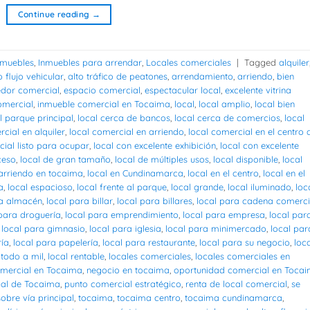
Continue reading
→
nmuebles
,
Inmuebles para arrendar
,
Locales comerciales
|
Tagged
alquiler
o flujo vehicular
,
alto tráfico de peatones
,
arrendamiento
,
arriendo
,
bien
edor comercial
,
espacio comercial
,
espectacular local
,
excelente vitrina
omercial
,
inmueble comercial en Tocaima
,
local
,
local amplio
,
local bien
l parque principal
,
local cerca de bancos
,
local cerca de comercios
,
local
cial en alquiler
,
local comercial en arriendo
,
local comercial en el centro 
cial listo para ocupar
,
local con excelente exhibición
,
local con excelente
ceso
,
local de gran tamaño
,
local de múltiples usos
,
local disponible
,
local
 arriendo en tocaima
,
local en Cundinamarca
,
local en el centro
,
local en el
a
,
local espacioso
,
local frente al parque
,
local grande
,
local iluminado
,
loc
ra almacén
,
local para billar
,
local para billares
,
local para cadena comerci
 para droguería
,
local para emprendimiento
,
local para empresa
,
local par
,
local para gimnasio
,
local para iglesia
,
local para minimercado
,
local par
ría
,
local para papelería
,
local para restaurante
,
local para su negocio
,
loc
 todo a mil
,
local rentable
,
locales comerciales
,
locales comerciales en
omercial en Tocaima
,
negocio en tocaima
,
oportunidad comercial en Toca
pal de Tocaima
,
punto comercial estratégico
,
renta de local comercial
,
se
sobre vía principal
,
tocaima
,
tocaima centro
,
tocaima cundinamarca
,