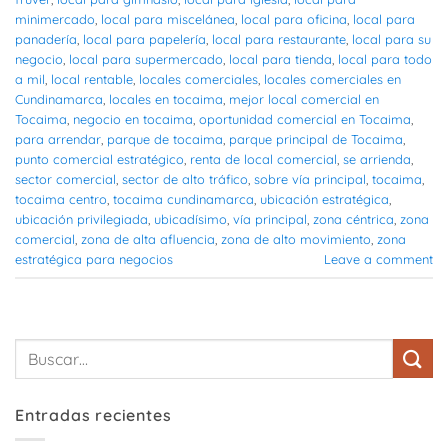
minimercado
,
local para miscelánea
,
local para oficina
,
local para
panadería
,
local para papelería
,
local para restaurante
,
local para su
negocio
,
local para supermercado
,
local para tienda
,
local para todo
a mil
,
local rentable
,
locales comerciales
,
locales comerciales en
Cundinamarca
,
locales en tocaima
,
mejor local comercial en
Tocaima
,
negocio en tocaima
,
oportunidad comercial en Tocaima
,
para arrendar
,
parque de tocaima
,
parque principal de Tocaima
,
punto comercial estratégico
,
renta de local comercial
,
se arrienda
,
sector comercial
,
sector de alto tráfico
,
sobre vía principal
,
tocaima
,
tocaima centro
,
tocaima cundinamarca
,
ubicación estratégica
,
ubicación privilegiada
,
ubicadísimo
,
vía principal
,
zona céntrica
,
zona
comercial
,
zona de alta afluencia
,
zona de alto movimiento
,
zona
estratégica para negocios
Leave a comment
Entradas recientes