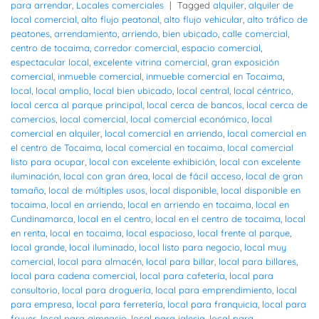
para arrendar
,
Locales comerciales
|
Tagged
alquiler
,
alquiler de
local comercial
,
alto flujo peatonal
,
alto flujo vehicular
,
alto tráfico de
peatones
,
arrendamiento
,
arriendo
,
bien ubicado
,
calle comercial
,
centro de tocaima
,
corredor comercial
,
espacio comercial
,
espectacular local
,
excelente vitrina comercial
,
gran exposición
comercial
,
inmueble comercial
,
inmueble comercial en Tocaima
,
local
,
local amplio
,
local bien ubicado
,
local central
,
local céntrico
,
local cerca al parque principal
,
local cerca de bancos
,
local cerca de
comercios
,
local comercial
,
local comercial económico
,
local
comercial en alquiler
,
local comercial en arriendo
,
local comercial en
el centro de Tocaima
,
local comercial en tocaima
,
local comercial
listo para ocupar
,
local con excelente exhibición
,
local con excelente
iluminación
,
local con gran área
,
local de fácil acceso
,
local de gran
tamaño
,
local de múltiples usos
,
local disponible
,
local disponible en
tocaima
,
local en arriendo
,
local en arriendo en tocaima
,
local en
Cundinamarca
,
local en el centro
,
local en el centro de tocaima
,
local
en renta
,
local en tocaima
,
local espacioso
,
local frente al parque
,
local grande
,
local iluminado
,
local listo para negocio
,
local muy
comercial
,
local para almacén
,
local para billar
,
local para billares
,
local para cadena comercial
,
local para cafetería
,
local para
consultorio
,
local para droguería
,
local para emprendimiento
,
local
para empresa
,
local para ferretería
,
local para franquicia
,
local para
fruver
,
local para gimnasio
,
local para iglesia
,
local para