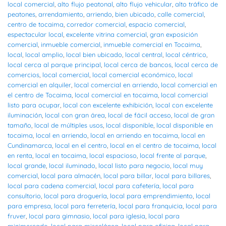
local comercial
,
alto flujo peatonal
,
alto flujo vehicular
,
alto tráfico de
peatones
,
arrendamiento
,
arriendo
,
bien ubicado
,
calle comercial
,
centro de tocaima
,
corredor comercial
,
espacio comercial
,
espectacular local
,
excelente vitrina comercial
,
gran exposición
comercial
,
inmueble comercial
,
inmueble comercial en Tocaima
,
local
,
local amplio
,
local bien ubicado
,
local central
,
local céntrico
,
local cerca al parque principal
,
local cerca de bancos
,
local cerca de
comercios
,
local comercial
,
local comercial económico
,
local
comercial en alquiler
,
local comercial en arriendo
,
local comercial en
el centro de Tocaima
,
local comercial en tocaima
,
local comercial
listo para ocupar
,
local con excelente exhibición
,
local con excelente
iluminación
,
local con gran área
,
local de fácil acceso
,
local de gran
tamaño
,
local de múltiples usos
,
local disponible
,
local disponible en
tocaima
,
local en arriendo
,
local en arriendo en tocaima
,
local en
Cundinamarca
,
local en el centro
,
local en el centro de tocaima
,
local
en renta
,
local en tocaima
,
local espacioso
,
local frente al parque
,
local grande
,
local iluminado
,
local listo para negocio
,
local muy
comercial
,
local para almacén
,
local para billar
,
local para billares
,
local para cadena comercial
,
local para cafetería
,
local para
consultorio
,
local para droguería
,
local para emprendimiento
,
local
para empresa
,
local para ferretería
,
local para franquicia
,
local para
fruver
,
local para gimnasio
,
local para iglesia
,
local para
minimercado
,
local para miscelánea
,
local para oficina
,
local para