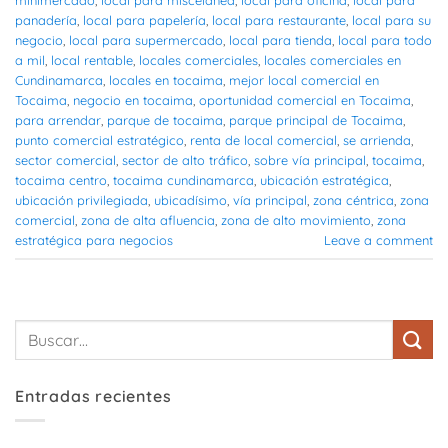
panadería
,
local para papelería
,
local para restaurante
,
local para su
negocio
,
local para supermercado
,
local para tienda
,
local para todo
a mil
,
local rentable
,
locales comerciales
,
locales comerciales en
Cundinamarca
,
locales en tocaima
,
mejor local comercial en
Tocaima
,
negocio en tocaima
,
oportunidad comercial en Tocaima
,
para arrendar
,
parque de tocaima
,
parque principal de Tocaima
,
punto comercial estratégico
,
renta de local comercial
,
se arrienda
,
sector comercial
,
sector de alto tráfico
,
sobre vía principal
,
tocaima
,
tocaima centro
,
tocaima cundinamarca
,
ubicación estratégica
,
ubicación privilegiada
,
ubicadísimo
,
vía principal
,
zona céntrica
,
zona
comercial
,
zona de alta afluencia
,
zona de alto movimiento
,
zona
estratégica para negocios
Leave a comment
Entradas recientes