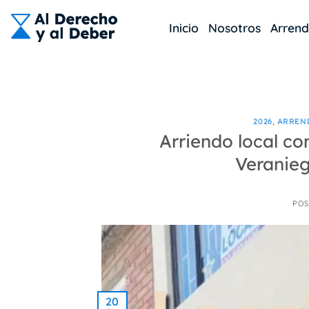
Skip
to
Inicio
Nosotros
Arren
content
2026
,
ARREN
Arriendo local co
Veranieg
POS
20