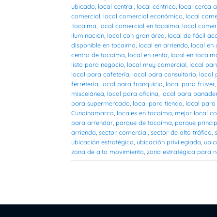
ubicado
,
local central
,
local céntrico
,
local cerca a
comercial
,
local comercial económico
,
local comer
Tocaima
,
local comercial en tocaima
,
local comer
iluminación
,
local con gran área
,
local de fácil ac
disponible en tocaima
,
local en arriendo
,
local en
centro de tocaima
,
local en renta
,
local en tocaim
listo para negocio
,
local muy comercial
,
local pa
local para cafetería
,
local para consultorio
,
local
ferretería
,
local para franquicia
,
local para fruver
miscelánea
,
local para oficina
,
local para panade
para supermercado
,
local para tienda
,
local para
Cundinamarca
,
locales en tocaima
,
mejor local c
para arrendar
,
parque de tocaima
,
parque princi
arrienda
,
sector comercial
,
sector de alto tráfico
,
ubicación estratégica
,
ubicación privilegiada
,
ubic
zona de alto movimiento
,
zona estratégica para 