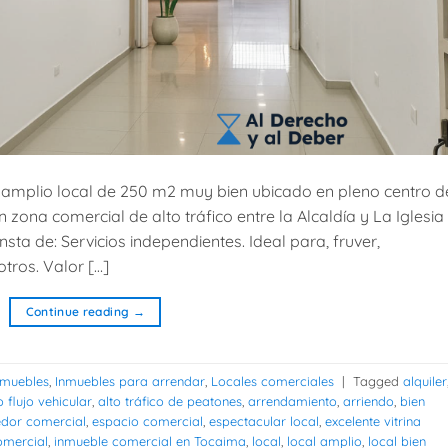
 amplio local de 250 m2 muy bien ubicado en pleno centro d
 zona comercial de alto tráfico entre la Alcaldía y La Iglesia
onsta de: Servicios independientes. Ideal para, fruver,
tros. Valor […]
Continue reading
→
nmuebles
,
Inmuebles para arrendar
,
Locales comerciales
|
Tagged
alquiler
o flujo vehicular
,
alto tráfico de peatones
,
arrendamiento
,
arriendo
,
bien
edor comercial
,
espacio comercial
,
espectacular local
,
excelente vitrina
omercial
,
inmueble comercial en Tocaima
,
local
,
local amplio
,
local bien