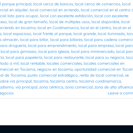
l parque principal
,
local cerca de bancos
,
local cerca de comercios
,
local
cial en alquiler
,
local comercial en arriendo
,
local comercial en el centro 
cial listo para ocupar
,
local con excelente exhibición
,
local con excelente
ceso
,
local de gran tamaño
,
local de múltiples usos
,
local disponible
,
local
 arriendo en tocaima
,
local en Cundinamarca
,
local en el centro
,
local en el
a
,
local espacioso
,
local frente al parque
,
local grande
,
local iluminado
,
loc
ra almacén
,
local para billar
,
local para billares
,
local para cadena comerci
 para droguería
,
local para emprendimiento
,
local para empresa
,
local par
,
local para gimnasio
,
local para iglesia
,
local para minimercado
,
local par
ría
,
local para papelería
,
local para restaurante
,
local para su negocio
,
loc
 todo a mil
,
local rentable
,
locales comerciales
,
locales comerciales en
omercial en Tocaima
,
negocio en tocaima
,
oportunidad comercial en Toca
pal de Tocaima
,
punto comercial estratégico
,
renta de local comercial
,
se
sobre vía principal
,
tocaima
,
tocaima centro
,
tocaima cundinamarca
,
adísimo
,
vía principal
,
zona céntrica
,
zona comercial
,
zona de alta afluenci
negocios
Leave a com