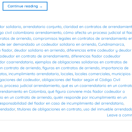
Continue reading
→
or solidario
,
arrendatario conjunto
,
claridad en contratos de arrendamien
go civil colombiano arrendamiento
,
cómo afecta un proceso judicial al fia
ratos de arriendo
,
compromisos legales en contratos de arrendamiento e
de ser demandado un codeudor solidario en arriendo
,
Cundinamarca
,
 fiador
,
deudor solidario en arriendo
,
diferencias entre codeudor y deudor
 codeudor en contrato de arrendamiento
,
diferencias fiador codeudor
udor coarrendatario
,
ejemplos de obligaciones solidarias en contratos de
en contrato de arriendo
,
figuras en contratos de arriendo
,
importancia de
atos
,
incumplimiento arrendatario
,
locales
,
locales comerciales
,
municipios
igaciones del codeudor
,
obligaciones del fiador según el Código Civil
to
,
proceso judicial arrendamiento
,
qué es un coarrendatario en un contrat
arrendamiento en Colombia
,
qué figura conviene más fiador codeudor o
rio en un contrato de arriendo
,
quién responde por incumplimiento en un
responsabilidad del fiador en caso de incumplimiento del arrendatario
,
rrendador
,
titulares de obligaciones en contrato
,
uso del inmueble arrendad
Leave a com