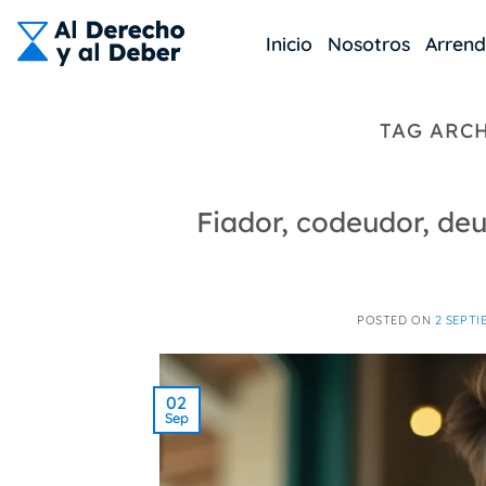
Skip
to
Inicio
Nosotros
Arren
content
TAG ARC
Fiador, codeudor, deu
POSTED ON
2 SEPTI
02
Sep