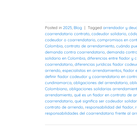
Posted in
2025
,
Blog
|
Tagged
arrendador y deud
coarrendatario contrato
,
codeudor solidario
,
códi
codeudor o coarrendatario
,
compromisos en cont
Colombia
,
contrato de arrendamiento
,
cuándo pue
demanda contra coarrendatario
,
demanda contra
solidario en Colombia
,
diferencias entre fiador y
coarrendatario
,
diferencias jurídicas fiador code
arriendo
,
especialistas en arrendamientos
,
fiador 
definir fiador codeudor y coarrendatario en contr
cundinamarca
,
obligaciones del arrendatario
,
obl
Colombiano
,
obligaciones solidarias arrendamien
arrendamiento
,
qué es un fiador en contrato de 
coarrendatario
,
qué significa ser codeudor solida
contrato de arriendo
,
responsabilidad del fiador
,
responsabilidades del coarrendatario frente al a