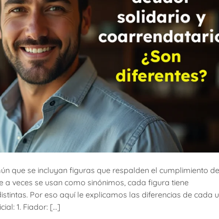
ún que se incluyan figuras que respalden el cumplimiento d
ue a veces se usan como sinónimos, cada figura tiene
istintas. Por eso aquí le explicamos las diferencias de cada 
al: 1. Fiador: […]