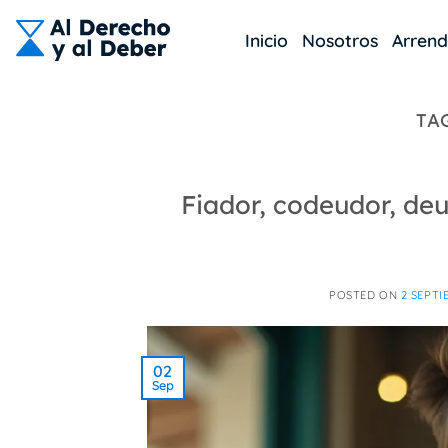
Skip
to
Inicio
Nosotros
Arren
content
TA
Fiador, codeudor, deu
POSTED ON
2 SEPTI
02
Sep