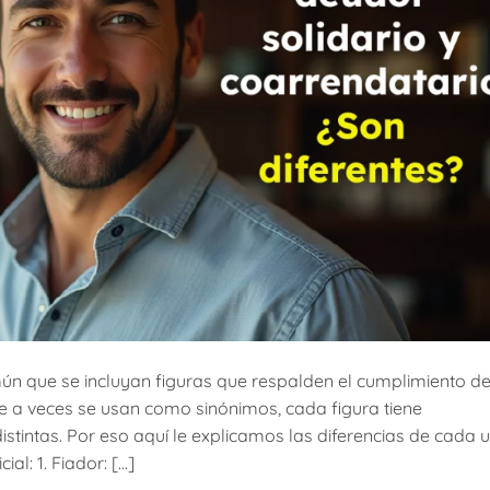
ún que se incluyan figuras que respalden el cumplimiento d
ue a veces se usan como sinónimos, cada figura tiene
istintas. Por eso aquí le explicamos las diferencias de cada 
al: 1. Fiador: […]