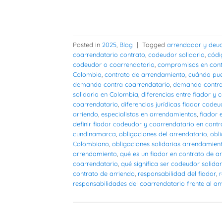
Posted in
2025
,
Blog
|
Tagged
arrendador y deud
coarrendatario contrato
,
codeudor solidario
,
códi
codeudor o coarrendatario
,
compromisos en cont
Colombia
,
contrato de arrendamiento
,
cuándo pue
demanda contra coarrendatario
,
demanda contra
solidario en Colombia
,
diferencias entre fiador y
coarrendatario
,
diferencias jurídicas fiador code
arriendo
,
especialistas en arrendamientos
,
fiador 
definir fiador codeudor y coarrendatario en contr
cundinamarca
,
obligaciones del arrendatario
,
obl
Colombiano
,
obligaciones solidarias arrendamien
arrendamiento
,
qué es un fiador en contrato de 
coarrendatario
,
qué significa ser codeudor solida
contrato de arriendo
,
responsabilidad del fiador
,
responsabilidades del coarrendatario frente al a