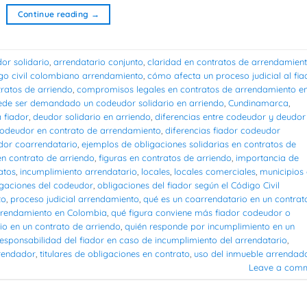
Continue reading
→
or solidario
,
arrendatario conjunto
,
claridad en contratos de arrendamien
go civil colombiano arrendamiento
,
cómo afecta un proceso judicial al fia
ratos de arriendo
,
compromisos legales en contratos de arrendamiento e
de ser demandado un codeudor solidario en arriendo
,
Cundinamarca
,
 fiador
,
deudor solidario en arriendo
,
diferencias entre codeudor y deudor
 codeudor en contrato de arrendamiento
,
diferencias fiador codeudor
udor coarrendatario
,
ejemplos de obligaciones solidarias en contratos de
en contrato de arriendo
,
figuras en contratos de arriendo
,
importancia de
atos
,
incumplimiento arrendatario
,
locales
,
locales comerciales
,
municipios
igaciones del codeudor
,
obligaciones del fiador según el Código Civil
to
,
proceso judicial arrendamiento
,
qué es un coarrendatario en un contrat
arrendamiento en Colombia
,
qué figura conviene más fiador codeudor o
rio en un contrato de arriendo
,
quién responde por incumplimiento en un
responsabilidad del fiador en caso de incumplimiento del arrendatario
,
rrendador
,
titulares de obligaciones en contrato
,
uso del inmueble arrendad
Leave a com