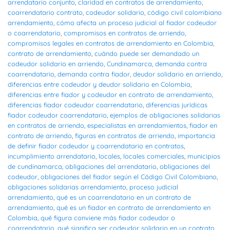
arrendatario conjunto
,
claridad en contratos de arrendamiento
,
coarrendatario contrato
,
codeudor solidario
,
código civil colombiano
arrendamiento
,
cómo afecta un proceso judicial al fiador codeudor
o coarrendatario
,
compromisos en contratos de arriendo
,
compromisos legales en contratos de arrendamiento en Colombia
,
contrato de arrendamiento
,
cuándo puede ser demandado un
codeudor solidario en arriendo
,
Cundinamarca
,
demanda contra
coarrendatario
,
demanda contra fiador
,
deudor solidario en arriendo
,
diferencias entre codeudor y deudor solidario en Colombia
,
diferencias entre fiador y codeudor en contrato de arrendamiento
,
diferencias fiador codeudor coarrendatario
,
diferencias jurídicas
fiador codeudor coarrendatario
,
ejemplos de obligaciones solidarias
en contratos de arriendo
,
especialistas en arrendamientos
,
fiador en
contrato de arriendo
,
figuras en contratos de arriendo
,
importancia
de definir fiador codeudor y coarrendatario en contratos
,
incumplimiento arrendatario
,
locales
,
locales comerciales
,
municipios
de cundinamarca
,
obligaciones del arrendatario
,
obligaciones del
codeudor
,
obligaciones del fiador según el Código Civil Colombiano
,
obligaciones solidarias arrendamiento
,
proceso judicial
arrendamiento
,
qué es un coarrendatario en un contrato de
arrendamiento
,
qué es un fiador en contrato de arrendamiento en
Colombia
,
qué figura conviene más fiador codeudor o
coarrendatario
,
qué significa ser codeudor solidario en un contrato