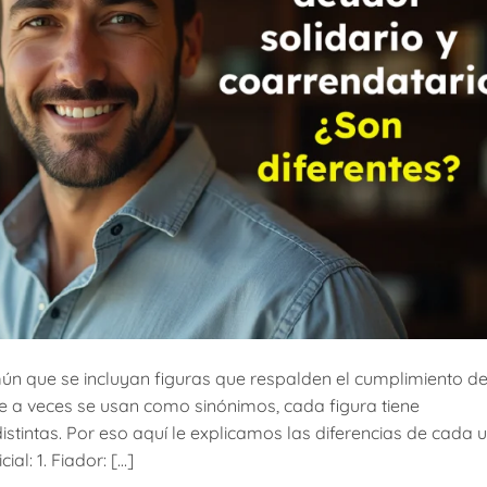
ún que se incluyan figuras que respalden el cumplimiento d
ue a veces se usan como sinónimos, cada figura tiene
istintas. Por eso aquí le explicamos las diferencias de cada 
al: 1. Fiador: […]