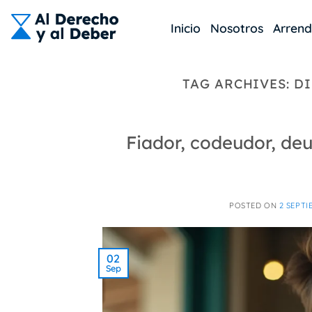
Skip
to
Inicio
Nosotros
Arren
content
TAG ARCHIVES:
DI
Fiador, codeudor, deu
POSTED ON
2 SEPTI
02
Sep