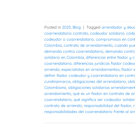
Posted in
2025
,
Blog
|
Tagged
arrendador y deud
coarrendatario contrato
,
codeudor solidario
,
códi
codeudor o coarrendatario
,
compromisos en cont
Colombia
,
contrato de arrendamiento
,
cuándo pue
demanda contra coarrendatario
,
demanda contra
solidario en Colombia
,
diferencias entre fiador y
coarrendatario
,
diferencias jurídicas fiador code
arriendo
,
especialistas en arrendamientos
,
fiador 
definir fiador codeudor y coarrendatario en contr
cundinamarca
,
obligaciones del arrendatario
,
obl
Colombiano
,
obligaciones solidarias arrendamien
arrendamiento
,
qué es un fiador en contrato de 
coarrendatario
,
qué significa ser codeudor solida
contrato de arriendo
,
responsabilidad del fiador
,
responsabilidades del coarrendatario frente al a