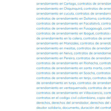
arrendamiento en Cartago
,
contratos de arrenda
arrendamiento en Chiquinquirá
,
contratos de arr
arrendamiento en cucuta
,
contratos de arrendam
contratos de arrendamiento en Duitama
,
contrato
contratos de arrendamiento en Facatativá
,
contra
contratos de arrendamiento en Fusagasugá
,
cont
contratos de arrendamiento en Ibagué
,
contratos 
de arrendamiento en la calera
,
contratos de arre
arrendamiento en Manizales
,
contratos de arrend
arrendamiento en mesitas
,
contratos de arrendam
arrendamiento en Neiva
,
contratos de arrendamie
arrendamiento en Pereira
,
contratos de arrendam
contratos de arrendamiento en Riohacha
,
contrat
contratos de arrendamiento en santa marta
,
cont
contratos de arrendamiento en Soacha
,
contrato
contratos de arrendamiento en tenjo
,
contratos d
de arrendamiento en tunja
,
contratos de arrenda
arrendamiento en ventaquemada
,
contratos de ar
contratos de arrendamiento en Villavicencio
,
cont
contratos en el codigo civil colombiano
,
copia del
derechos
,
derechos del arrendador
,
derechos del 
deudor solidario
,
documento
,
duración del contra