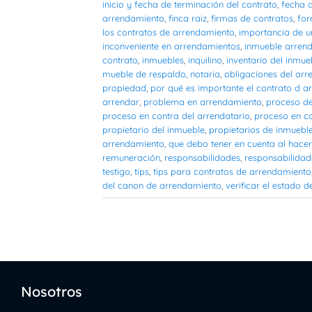
inicio y fecha de terminación del contrato
,
fecha d
arrendamiento
,
finca raiz
,
firmas de contratos
,
for
los contratos de arrendamiento
,
importancia de u
inconveniente en arrendamientos
,
inmueble arren
contrato
,
inmuebles
,
inquilino
,
inventario del inmue
mueble de respaldo
,
notaria
,
obligaciones del ar
propiedad
,
por qué es importante el contrato d 
arrendar
,
problema en arrendamiento
,
proceso de
proceso en contra del arrendatario
,
proceso en co
propietario del inmueble
,
propietarios de inmuebl
arrendamiento
,
que debo tener en cuenta al hace
remuneración
,
responsabilidades
,
responsabilidad
testigo
,
tips
,
tips para contratos de arrendamiento
del canon de arrendamiento
,
verificar el estado d
Nosotros