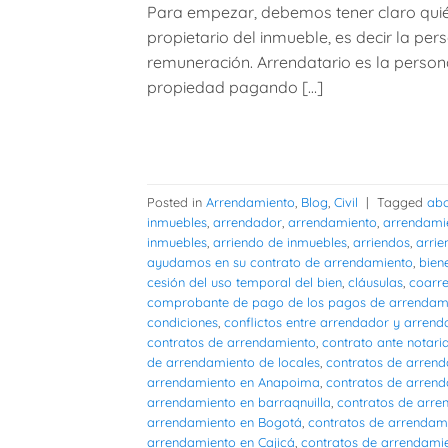
Para empezar, debemos tener claro quién
propietario del inmueble, es decir la pe
remuneración. Arrendatario es la persona
propiedad pagando […]
Posted in
Arrendamiento
,
Blog
,
Civil
|
Tagged
ab
inmuebles
,
arrendador
,
arrendamiento
,
arrendami
inmuebles
,
arriendo de inmuebles
,
arriendos
,
arri
ayudamos en su contrato de arrendamiento
,
bien
cesión del uso temporal del bien
,
cláusulas
,
coarre
comprobante de pago de los pagos de arrendam
condiciones
,
conflictos entre arrendador y arrend
contratos de arrendamiento
,
contrato ante notari
de arrendamiento de locales
,
contratos de arrend
arrendamiento en Anapoima
,
contratos de arren
arrendamiento en barraqnuilla
,
contratos de arre
arrendamiento en Bogotá
,
contratos de arrenda
arrendamiento en Cajicá
,
contratos de arrendamie