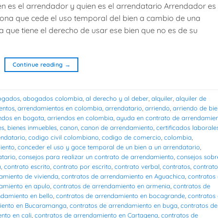
 es el arrendador y quien es el arrendatario Arrendador es 
rsona que cede el uso temporal del bien a cambio de una
 que tiene el derecho de usar ese bien que no es de su
Continue reading
→
ogados
,
abogados colombia
,
al derecho y al deber
,
alquiler
,
alquiler de
entos
,
arrendamientos en colombia
,
arrendatario
,
arriendo
,
arriendo de bi
endos en bogota
,
arriendos en colombia
,
ayuda en contrato de arrendamie
es
,
bienes inmuebles
,
canon
,
canon de arrendamiento
,
certificados laborale
ndatario
,
codigo civil colombiano
,
codigo de comercio
,
colombia
,
iento
,
conceder el uso y goce temporal de un bien a un arrendatario
,
atario
,
consejos para realizar un contrato de arrendamiento
,
consejos sobr
a
,
contrato escrito
,
contrato por escrito
,
contrato verbal
,
contratos
,
contrato
amiento de vivienda
,
contratos de arrendamiento en Aguachica
,
contratos
damiento en apulo
,
contratos de arrendamiento en armenia
,
contratos de
ndamiento en bello
,
contratos de arrendamiento en bocagrande
,
contratos
miento en Bucaramanga
,
contratos de arrendamiento en buga
,
contratos de
nto en cali
,
contratos de arrendamiento en Cartagena
,
contratos de