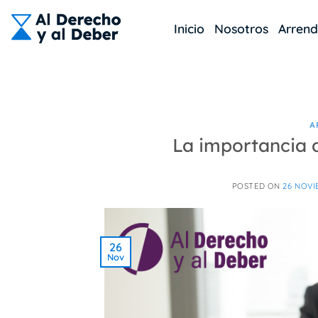
Skip
to
Inicio
Nosotros
Arren
content
A
La importancia 
POSTED ON
26 NOVI
26
Nov