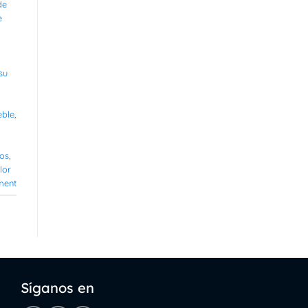
de
e
su
eble
,
os
,
lor
ment
Síganos en