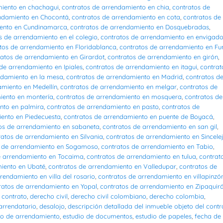
miento en chachagui
,
contratos de arrendamiento en chia
,
contratos de
endamiento en Chocontá
,
contratos de arrendamiento en cota
,
contratos de
iento en Cundinamarca
,
contratos de arrendamiento en Dosquebradas
,
s de arrendamiento en el colegio
,
contratos de arrendamiento en envigad
tos de arrendamiento en Floridablanca
,
contratos de arrendamiento en Fu
ratos de arrendamiento en Girardot
,
contratos de arrendamiento en girón
,
de arrendamiento en Ipiales
,
contratos de arrendamiento en itagui
,
contrat
ndamiento en la mesa
,
contratos de arrendamiento en Madrid
,
contratos d
amiento en Medellín
,
contratos de arrendamiento en melgar
,
contratos de
iento en montería
,
contratos de arrendamiento en mosquera
,
contratos de
nto en palmira
,
contratos de arrendamiento en pasto
,
contratos de
iento en Piedecuesta
,
contratos de arrendamiento en puente de Boyacá
,
os de arrendamiento en sabaneta
,
contratos de arrendamiento en san gil
,
ratos de arrendamiento en Silvania
,
contratos de arrendamiento en Sincele
s de arrendamiento en Sogamoso
,
contratos de arrendamiento en Tabio
,
e arrendamiento en Tocaima
,
contratos de arrendamiento en tulua
,
contrat
miento en Ubaté
,
contratos de arrendamiento en Valledupar
,
contratos de
rendamiento en villa del rosario
,
contratos de arrendamiento en villapinzó
ratos de arrendamiento en Yopal
,
contratos de arrendamiento en Zipaquir
 contrato
,
derecho civil
,
derecho civil colombiano
,
derecho colombia
,
arrendatario
,
desalojo
,
descripción detallada del inmueble objeto del contr
to de arrendamiento
,
estudio de documentos
,
estudio de papeles
,
fecha de