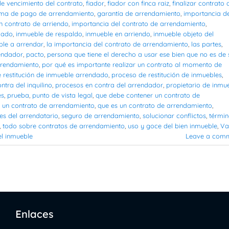
e vencimiento del contrato
,
fiador
,
fiador con finca raiz
,
finalizar contrato 
ma de pago de arrendamiento
,
garantía de arrendamiento
,
importancia d
n contrato de arriendo
,
importancia del contrato de arrendamiento
,
dado
,
inmueble de respaldo
,
inmueble en arriendo
,
inmueble objeto del
ble a arrendar
,
la importancia del contrato de arrendamiento
,
las partes
,
rendador
,
pacto
,
persona que tiene el derecho a usar ese bien que no es de 
arrendamiento
,
por qué es importante realizar un contrato al momento de
 restitución de inmueble arrendado
,
proceso de restitución de inmuebles
,
ntra del inquilino
,
procesos en contra del arrendador
,
propietario de inmu
es
,
prueba
,
punto de vista legal
,
que debe contener un contrato de
r un contrato de arrendamiento
,
que es un contrato de arrendamiento
,
es del arrendatario
,
seguro de arrendamiento
,
solucionar conflictos
,
términ
,
todo sobre contratos de arrendamiento
,
uso y goce del bien inmueble
,
Va
el inmueble
Leave a com
Enlaces