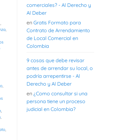
comerciales? - Al Derecho y
Al Deber
en
Gratis Formato para
o
,
nza
,
Contrato de Arrendamiento
de Local Comercial en
os
Colombia
e
9 cosas que debe revisar
antes de arrendar su local, o
podría arrepentirse - Al
Derecho y Al Deber
jo
,
en
¿Como consultar si una
os
persona tiene un proceso
judicial en Colombia?
n
,
á
,
ato
,