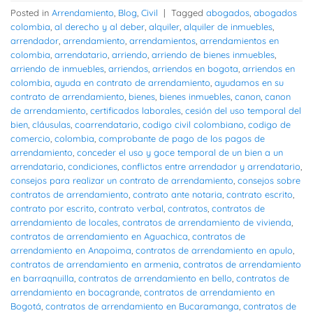
Posted in
Arrendamiento
,
Blog
,
Civil
|
Tagged
abogados
,
abogados
colombia
,
al derecho y al deber
,
alquiler
,
alquiler de inmuebles
,
arrendador
,
arrendamiento
,
arrendamientos
,
arrendamientos en
colombia
,
arrendatario
,
arriendo
,
arriendo de bienes inmuebles
,
arriendo de inmuebles
,
arriendos
,
arriendos en bogota
,
arriendos en
colombia
,
ayuda en contrato de arrendamiento
,
ayudamos en su
contrato de arrendamiento
,
bienes
,
bienes inmuebles
,
canon
,
canon
de arrendamiento
,
certificados laborales
,
cesión del uso temporal del
bien
,
cláusulas
,
coarrendatario
,
codigo civil colombiano
,
codigo de
comercio
,
colombia
,
comprobante de pago de los pagos de
arrendamiento
,
conceder el uso y goce temporal de un bien a un
arrendatario
,
condiciones
,
conflictos entre arrendador y arrendatario
,
consejos para realizar un contrato de arrendamiento
,
consejos sobre
contratos de arrendamiento
,
contrato ante notaria
,
contrato escrito
,
contrato por escrito
,
contrato verbal
,
contratos
,
contratos de
arrendamiento de locales
,
contratos de arrendamiento de vivienda
,
contratos de arrendamiento en Aguachica
,
contratos de
arrendamiento en Anapoima
,
contratos de arrendamiento en apulo
,
contratos de arrendamiento en armenia
,
contratos de arrendamiento
en barraqnuilla
,
contratos de arrendamiento en bello
,
contratos de
arrendamiento en bocagrande
,
contratos de arrendamiento en
Bogotá
,
contratos de arrendamiento en Bucaramanga
,
contratos de