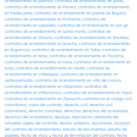
arrendamiento en palmira
,
contratos de arrendamiento en pasto
,
contratos de arrendamiento en Pereira
,
contratos de arrendamiento
en Piedecuesta
,
contratos de arrendamiento en puente de Boyacá
,
contratos de arrendamiento en Riohacha
,
contratos de
arrendamiento en sabaneta
,
contratos de arrendamiento en san gil
,
contratos de arrendamiento en santa marta
,
contratos de
arrendamiento en Silvania
,
contratos de arrendamiento en Sincelejo
,
contratos de arrendamiento en Soacha
,
contratos de arrendamiento
en Sogamoso
,
contratos de arrendamiento en Tabio
,
contratos de
arrendamiento en tenjo
,
contratos de arrendamiento en Tocaima
,
contratos de arrendamiento en tulua
,
contratos de arrendamiento en
tunja
,
contratos de arrendamiento en Ubaté
,
contratos de
arrendamiento en Valledupar
,
contratos de arrendamiento en
ventaquemada
,
contratos de arrendamiento en villa del rosario
,
contratos de arrendamiento en villapinzón
,
contratos de
arrendamiento en Villavicencio
,
contratos de arrendamiento en Yopal
,
contratos de arrendamiento en Zipaquirá
,
contratos en el codigo civil
colombiano
,
copia del contrato
,
derecho civil
,
derecho civil
colombiano
,
derecho colombia
,
derechos
,
derechos del arrendador
,
derechos del arrendatario
,
desalojo
,
descripción detallada del
inmueble objeto del contrato
,
deudor solidario
,
documento
,
duración
del contrato de arrendamiento
,
estudio de documentos
,
estudio de
papeles
,
fecha de inicio y fecha de terminación del contrato
,
fecha