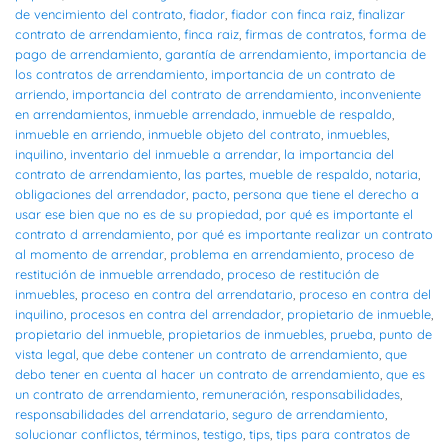
de vencimiento del contrato
,
fiador
,
fiador con finca raiz
,
finalizar
contrato de arrendamiento
,
finca raiz
,
firmas de contratos
,
forma de
pago de arrendamiento
,
garantía de arrendamiento
,
importancia de
los contratos de arrendamiento
,
importancia de un contrato de
arriendo
,
importancia del contrato de arrendamiento
,
inconveniente
en arrendamientos
,
inmueble arrendado
,
inmueble de respaldo
,
inmueble en arriendo
,
inmueble objeto del contrato
,
inmuebles
,
inquilino
,
inventario del inmueble a arrendar
,
la importancia del
contrato de arrendamiento
,
las partes
,
mueble de respaldo
,
notaria
,
obligaciones del arrendador
,
pacto
,
persona que tiene el derecho a
usar ese bien que no es de su propiedad
,
por qué es importante el
contrato d arrendamiento
,
por qué es importante realizar un contrato
al momento de arrendar
,
problema en arrendamiento
,
proceso de
restitución de inmueble arrendado
,
proceso de restitución de
inmuebles
,
proceso en contra del arrendatario
,
proceso en contra del
inquilino
,
procesos en contra del arrendador
,
propietario de inmueble
,
propietario del inmueble
,
propietarios de inmuebles
,
prueba
,
punto de
vista legal
,
que debe contener un contrato de arrendamiento
,
que
debo tener en cuenta al hacer un contrato de arrendamiento
,
que es
un contrato de arrendamiento
,
remuneración
,
responsabilidades
,
responsabilidades del arrendatario
,
seguro de arrendamiento
,
solucionar conflictos
,
términos
,
testigo
,
tips
,
tips para contratos de