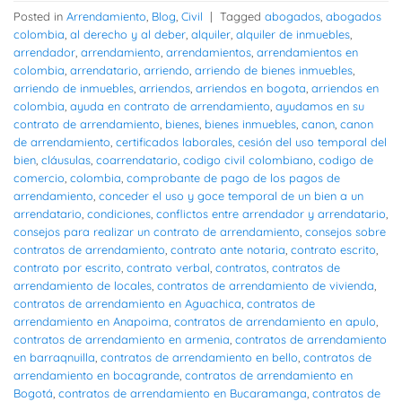
Posted in
Arrendamiento
,
Blog
,
Civil
|
Tagged
abogados
,
abogados
colombia
,
al derecho y al deber
,
alquiler
,
alquiler de inmuebles
,
arrendador
,
arrendamiento
,
arrendamientos
,
arrendamientos en
colombia
,
arrendatario
,
arriendo
,
arriendo de bienes inmuebles
,
arriendo de inmuebles
,
arriendos
,
arriendos en bogota
,
arriendos en
colombia
,
ayuda en contrato de arrendamiento
,
ayudamos en su
contrato de arrendamiento
,
bienes
,
bienes inmuebles
,
canon
,
canon
de arrendamiento
,
certificados laborales
,
cesión del uso temporal del
bien
,
cláusulas
,
coarrendatario
,
codigo civil colombiano
,
codigo de
comercio
,
colombia
,
comprobante de pago de los pagos de
arrendamiento
,
conceder el uso y goce temporal de un bien a un
arrendatario
,
condiciones
,
conflictos entre arrendador y arrendatario
,
consejos para realizar un contrato de arrendamiento
,
consejos sobre
contratos de arrendamiento
,
contrato ante notaria
,
contrato escrito
,
contrato por escrito
,
contrato verbal
,
contratos
,
contratos de
arrendamiento de locales
,
contratos de arrendamiento de vivienda
,
contratos de arrendamiento en Aguachica
,
contratos de
arrendamiento en Anapoima
,
contratos de arrendamiento en apulo
,
contratos de arrendamiento en armenia
,
contratos de arrendamiento
en barraqnuilla
,
contratos de arrendamiento en bello
,
contratos de
arrendamiento en bocagrande
,
contratos de arrendamiento en
Bogotá
,
contratos de arrendamiento en Bucaramanga
,
contratos de