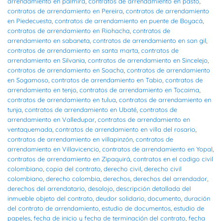
arrendamiento en palmira
,
contratos de arrendamiento en pasto
,
contratos de arrendamiento en Pereira
,
contratos de arrendamiento
en Piedecuesta
,
contratos de arrendamiento en puente de Boyacá
,
contratos de arrendamiento en Riohacha
,
contratos de
arrendamiento en sabaneta
,
contratos de arrendamiento en san gil
,
contratos de arrendamiento en santa marta
,
contratos de
arrendamiento en Silvania
,
contratos de arrendamiento en Sincelejo
,
contratos de arrendamiento en Soacha
,
contratos de arrendamiento
en Sogamoso
,
contratos de arrendamiento en Tabio
,
contratos de
arrendamiento en tenjo
,
contratos de arrendamiento en Tocaima
,
contratos de arrendamiento en tulua
,
contratos de arrendamiento en
tunja
,
contratos de arrendamiento en Ubaté
,
contratos de
arrendamiento en Valledupar
,
contratos de arrendamiento en
ventaquemada
,
contratos de arrendamiento en villa del rosario
,
contratos de arrendamiento en villapinzón
,
contratos de
arrendamiento en Villavicencio
,
contratos de arrendamiento en Yopal
,
contratos de arrendamiento en Zipaquirá
,
contratos en el codigo civil
colombiano
,
copia del contrato
,
derecho civil
,
derecho civil
colombiano
,
derecho colombia
,
derechos
,
derechos del arrendador
,
derechos del arrendatario
,
desalojo
,
descripción detallada del
inmueble objeto del contrato
,
deudor solidario
,
documento
,
duración
del contrato de arrendamiento
,
estudio de documentos
,
estudio de
papeles
,
fecha de inicio y fecha de terminación del contrato
,
fecha