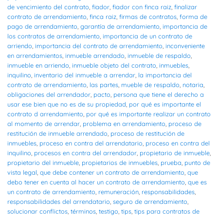
de vencimiento del contrato
,
fiador
,
fiador con finca raiz
,
finalizar
contrato de arrendamiento
,
finca raiz
,
firmas de contratos
,
forma de
pago de arrendamiento
,
garantía de arrendamiento
,
importancia de
los contratos de arrendamiento
,
importancia de un contrato de
arriendo
,
importancia del contrato de arrendamiento
,
inconveniente
en arrendamientos
,
inmueble arrendado
,
inmueble de respaldo
,
inmueble en arriendo
,
inmueble objeto del contrato
,
inmuebles
,
inquilino
,
inventario del inmueble a arrendar
,
la importancia del
contrato de arrendamiento
,
las partes
,
mueble de respaldo
,
notaria
,
obligaciones del arrendador
,
pacto
,
persona que tiene el derecho a
usar ese bien que no es de su propiedad
,
por qué es importante el
contrato d arrendamiento
,
por qué es importante realizar un contrato
al momento de arrendar
,
problema en arrendamiento
,
proceso de
restitución de inmueble arrendado
,
proceso de restitución de
inmuebles
,
proceso en contra del arrendatario
,
proceso en contra del
inquilino
,
procesos en contra del arrendador
,
propietario de inmueble
,
propietario del inmueble
,
propietarios de inmuebles
,
prueba
,
punto de
vista legal
,
que debe contener un contrato de arrendamiento
,
que
debo tener en cuenta al hacer un contrato de arrendamiento
,
que es
un contrato de arrendamiento
,
remuneración
,
responsabilidades
,
responsabilidades del arrendatario
,
seguro de arrendamiento
,
solucionar conflictos
,
términos
,
testigo
,
tips
,
tips para contratos de