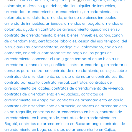
colombia
,
al derecho y al deber
,
alquiler
,
alquiler de inmuebles
,
arrendador
,
arrendamiento
,
arrendamientos
,
arrendamientos en
colombia
,
arrendatario
,
arriendo
,
arriendo de bienes inmuebles
,
arriendo de inmuebles
,
arriendos
,
arriendos en bogota
,
arriendos en
colombia
,
ayuda en contrato de arrendamiento
,
ayudamos en su
contrato de arrendamiento
,
bienes
,
bienes inmuebles
,
canon
,
canon
de arrendamiento
,
certificados laborales
,
cesión del uso temporal del
bien
,
cláusulas
,
coarrendatario
,
codigo civil colombiano
,
codigo de
comercio
,
colombia
,
comprobante de pago de los pagos de
arrendamiento
,
conceder el uso y goce temporal de un bien a un
arrendatario
,
condiciones
,
conflictos entre arrendador y arrendatario
,
consejos para realizar un contrato de arrendamiento
,
consejos sobre
contratos de arrendamiento
,
contrato ante notaria
,
contrato escrito
,
contrato por escrito
,
contrato verbal
,
contratos
,
contratos de
arrendamiento de locales
,
contratos de arrendamiento de vivienda
,
contratos de arrendamiento en Aguachica
,
contratos de
arrendamiento en Anapoima
,
contratos de arrendamiento en apulo
,
contratos de arrendamiento en armenia
,
contratos de arrendamiento
en barraqnuilla
,
contratos de arrendamiento en bello
,
contratos de
arrendamiento en bocagrande
,
contratos de arrendamiento en
Bogotá
,
contratos de arrendamiento en Bucaramanga
,
contratos de
arrendamiento en buga
,
contratos de arrendamiento en Cajicá
,