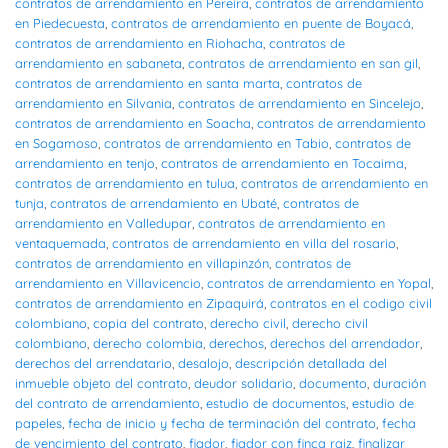
contratos de arrendamiento en Pereira
,
contratos de arrendamiento
en Piedecuesta
,
contratos de arrendamiento en puente de Boyacá
,
contratos de arrendamiento en Riohacha
,
contratos de
arrendamiento en sabaneta
,
contratos de arrendamiento en san gil
,
contratos de arrendamiento en santa marta
,
contratos de
arrendamiento en Silvania
,
contratos de arrendamiento en Sincelejo
,
contratos de arrendamiento en Soacha
,
contratos de arrendamiento
en Sogamoso
,
contratos de arrendamiento en Tabio
,
contratos de
arrendamiento en tenjo
,
contratos de arrendamiento en Tocaima
,
contratos de arrendamiento en tulua
,
contratos de arrendamiento en
tunja
,
contratos de arrendamiento en Ubaté
,
contratos de
arrendamiento en Valledupar
,
contratos de arrendamiento en
ventaquemada
,
contratos de arrendamiento en villa del rosario
,
contratos de arrendamiento en villapinzón
,
contratos de
arrendamiento en Villavicencio
,
contratos de arrendamiento en Yopal
,
contratos de arrendamiento en Zipaquirá
,
contratos en el codigo civil
colombiano
,
copia del contrato
,
derecho civil
,
derecho civil
colombiano
,
derecho colombia
,
derechos
,
derechos del arrendador
,
derechos del arrendatario
,
desalojo
,
descripción detallada del
inmueble objeto del contrato
,
deudor solidario
,
documento
,
duración
del contrato de arrendamiento
,
estudio de documentos
,
estudio de
papeles
,
fecha de inicio y fecha de terminación del contrato
,
fecha
de vencimiento del contrato
,
fiador
,
fiador con finca raiz
,
finalizar