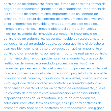
contrato de arrendamiento
,
finca raiz
,
firmas de contratos
,
forma de
pago de arrendamiento
,
garantía de arrendamiento
,
importancia de
los contratos de arrendamiento
,
importancia de un contrato de
arriendo
,
importancia del contrato de arrendamiento
,
inconveniente
en arrendamientos
,
inmueble arrendado
,
inmueble de respaldo
,
inmueble en arriendo
,
inmueble objeto del contrato
,
inmuebles
,
inquilino
,
inventario del inmueble a arrendar
,
la importancia del
contrato de arrendamiento
,
las partes
,
mueble de respaldo
,
notaria
,
obligaciones del arrendador
,
pacto
,
persona que tiene el derecho a
usar ese bien que no es de su propiedad
,
por qué es importante el
contrato d arrendamiento
,
por qué es importante realizar un contrato
al momento de arrendar
,
problema en arrendamiento
,
proceso de
restitución de inmueble arrendado
,
proceso de restitución de
inmuebles
,
proceso en contra del arrendatario
,
proceso en contra del
inquilino
,
procesos en contra del arrendador
,
propietario de inmueble
,
propietario del inmueble
,
propietarios de inmuebles
,
prueba
,
punto de
vista legal
,
que debe contener un contrato de arrendamiento
,
que
debo tener en cuenta al hacer un contrato de arrendamiento
,
que es
un contrato de arrendamiento
,
remuneración
,
responsabilidades
,
responsabilidades del arrendatario
,
seguro de arrendamiento
,
solucionar conflictos
,
términos
,
testigo
,
tips
,
tips para contratos de
arrendamiento
,
todo sobre contratos de arrendamiento
,
uso y goce