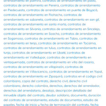
arrendamiento en palmira
,
contratos de arrendamiento en pasto
,
contratos de arrendamiento en Pereira
,
contratos de arrendamiento
en Piedecuesta
,
contratos de arrendamiento en puente de Boyacá
,
contratos de arrendamiento en Riohacha
,
contratos de
arrendamiento en sabaneta
,
contratos de arrendamiento en san gil
,
contratos de arrendamiento en santa marta
,
contratos de
arrendamiento en Silvania
,
contratos de arrendamiento en Sincelejo
,
contratos de arrendamiento en Soacha
,
contratos de arrendamiento
en Sogamoso
,
contratos de arrendamiento en Tabio
,
contratos de
arrendamiento en tenjo
,
contratos de arrendamiento en Tocaima
,
contratos de arrendamiento en tulua
,
contratos de arrendamiento en
tunja
,
contratos de arrendamiento en Ubaté
,
contratos de
arrendamiento en Valledupar
,
contratos de arrendamiento en
ventaquemada
,
contratos de arrendamiento en villa del rosario
,
contratos de arrendamiento en villapinzón
,
contratos de
arrendamiento en Villavicencio
,
contratos de arrendamiento en Yopal
,
contratos de arrendamiento en Zipaquirá
,
contratos en el codigo civil
colombiano
,
copia del contrato
,
derecho civil
,
derecho civil
colombiano
,
derecho colombia
,
derechos
,
derechos del arrendador
,
derechos del arrendatario
,
desalojo
,
descripción detallada del
inmueble objeto del contrato
,
deudor solidario
,
documento
,
duración
del contrato de arrendamiento
,
estudio de documentos
,
estudio de
papeles
,
fecha de inicio y fecha de terminación del contrato
,
fecha