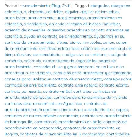
Posted in
Arrendamiento
,
Blog
,
Civil
|
Tagged
abogados
,
abogados
colombia
,
al derecho y al deber
,
alquiler
,
alquiler de inmuebles
,
arrendador
,
arrendamiento
,
arrendamientos
,
arrendamientos en
colombia
,
arrendatario
,
arriendo
,
arriendo de bienes inmuebles
,
arriendo de inmuebles
,
arriendos
,
arriendos en bogota
,
arriendos en
colombia
,
ayuda en contrato de arrendamiento
,
ayudamos en su
contrato de arrendamiento
,
bienes
,
bienes inmuebles
,
canon
,
canon
de arrendamiento
,
certificados laborales
,
cesión del uso temporal del
bien
,
cláusulas
,
coarrendatario
,
codigo civil colombiano
,
codigo de
comercio
,
colombia
,
comprobante de pago de los pagos de
arrendamiento
,
conceder el uso y goce temporal de un bien a un
arrendatario
,
condiciones
,
conflictos entre arrendador y arrendatario
,
consejos para realizar un contrato de arrendamiento
,
consejos sobre
contratos de arrendamiento
,
contrato ante notaria
,
contrato escrito
,
contrato por escrito
,
contrato verbal
,
contratos
,
contratos de
arrendamiento de locales
,
contratos de arrendamiento de vivienda
,
contratos de arrendamiento en Aguachica
,
contratos de
arrendamiento en Anapoima
,
contratos de arrendamiento en apulo
,
contratos de arrendamiento en armenia
,
contratos de arrendamiento
en barraqnuilla
,
contratos de arrendamiento en bello
,
contratos de
arrendamiento en bocagrande
,
contratos de arrendamiento en
Bogotá
,
contratos de arrendamiento en Bucaramanga
,
contratos de