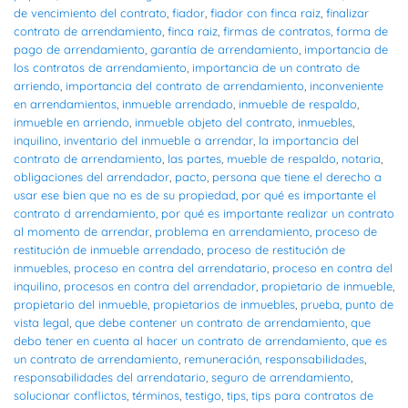
de vencimiento del contrato
,
fiador
,
fiador con finca raiz
,
finalizar
contrato de arrendamiento
,
finca raiz
,
firmas de contratos
,
forma de
pago de arrendamiento
,
garantía de arrendamiento
,
importancia de
los contratos de arrendamiento
,
importancia de un contrato de
arriendo
,
importancia del contrato de arrendamiento
,
inconveniente
en arrendamientos
,
inmueble arrendado
,
inmueble de respaldo
,
inmueble en arriendo
,
inmueble objeto del contrato
,
inmuebles
,
inquilino
,
inventario del inmueble a arrendar
,
la importancia del
contrato de arrendamiento
,
las partes
,
mueble de respaldo
,
notaria
,
obligaciones del arrendador
,
pacto
,
persona que tiene el derecho a
usar ese bien que no es de su propiedad
,
por qué es importante el
contrato d arrendamiento
,
por qué es importante realizar un contrato
al momento de arrendar
,
problema en arrendamiento
,
proceso de
restitución de inmueble arrendado
,
proceso de restitución de
inmuebles
,
proceso en contra del arrendatario
,
proceso en contra del
inquilino
,
procesos en contra del arrendador
,
propietario de inmueble
,
propietario del inmueble
,
propietarios de inmuebles
,
prueba
,
punto de
vista legal
,
que debe contener un contrato de arrendamiento
,
que
debo tener en cuenta al hacer un contrato de arrendamiento
,
que es
un contrato de arrendamiento
,
remuneración
,
responsabilidades
,
responsabilidades del arrendatario
,
seguro de arrendamiento
,
solucionar conflictos
,
términos
,
testigo
,
tips
,
tips para contratos de