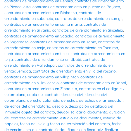
contratos de arrendamiento en Pereira
,
contratos de arrendamiento
en Piedecuesta
,
contratos de arrendamiento en puente de Boyacá
,
contratos de arrendamiento en Riohacha
,
contratos de
arrendamiento en sabaneta
,
contratos de arrendamiento en san gil
,
contratos de arrendamiento en santa marta
,
contratos de
arrendamiento en Silvania
,
contratos de arrendamiento en Sincelejo
,
contratos de arrendamiento en Soacha
,
contratos de arrendamiento
en Sogamoso
,
contratos de arrendamiento en Tabio
,
contratos de
arrendamiento en tenjo
,
contratos de arrendamiento en Tocaima
,
contratos de arrendamiento en tulua
,
contratos de arrendamiento en
tunja
,
contratos de arrendamiento en Ubaté
,
contratos de
arrendamiento en Valledupar
,
contratos de arrendamiento en
ventaquemada
,
contratos de arrendamiento en villa del rosario
,
contratos de arrendamiento en villapinzón
,
contratos de
arrendamiento en Villavicencio
,
contratos de arrendamiento en Yopal
,
contratos de arrendamiento en Zipaquirá
,
contratos en el codigo civil
colombiano
,
copia del contrato
,
derecho civil
,
derecho civil
colombiano
,
derecho colombia
,
derechos
,
derechos del arrendador
,
derechos del arrendatario
,
desalojo
,
descripción detallada del
inmueble objeto del contrato
,
deudor solidario
,
documento
,
duración
del contrato de arrendamiento
,
estudio de documentos
,
estudio de
papeles
,
fecha de inicio y fecha de terminación del contrato
,
fecha
de vencimiento del contrato
,
fiador
,
fiador con finca raiz
,
finalizar