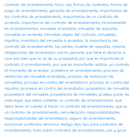
contrato de arrendamiento
,
finca raiz
,
firmas de contratos
,
forma de
pago de arrendamiento
,
garantía de arrendamiento
,
importancia de
los contratos de arrendamiento
,
importancia de un contrato de
arriendo
,
importancia del contrato de arrendamiento
,
inconveniente
en arrendamientos
,
inmueble arrendado
,
inmueble de respaldo
,
inmueble en arriendo
,
inmueble objeto del contrato
,
inmuebles
,
inquilino
,
inventario del inmueble a arrendar
,
la importancia del
contrato de arrendamiento
,
las partes
,
mueble de respaldo
,
notaria
,
obligaciones del arrendador
,
pacto
,
persona que tiene el derecho a
usar ese bien que no es de su propiedad
,
por qué es importante el
contrato d arrendamiento
,
por qué es importante realizar un contrato
al momento de arrendar
,
problema en arrendamiento
,
proceso de
restitución de inmueble arrendado
,
proceso de restitución de
inmuebles
,
proceso en contra del arrendatario
,
proceso en contra del
inquilino
,
procesos en contra del arrendador
,
propietario de inmueble
,
propietario del inmueble
,
propietarios de inmuebles
,
prueba
,
punto de
vista legal
,
que debe contener un contrato de arrendamiento
,
que
debo tener en cuenta al hacer un contrato de arrendamiento
,
que es
un contrato de arrendamiento
,
remuneración
,
responsabilidades
,
responsabilidades del arrendatario
,
seguro de arrendamiento
,
solucionar conflictos
,
términos
,
testigo
,
tips
,
tips para contratos de
arrendamiento
,
todo sobre contratos de arrendamiento
,
uso y goce