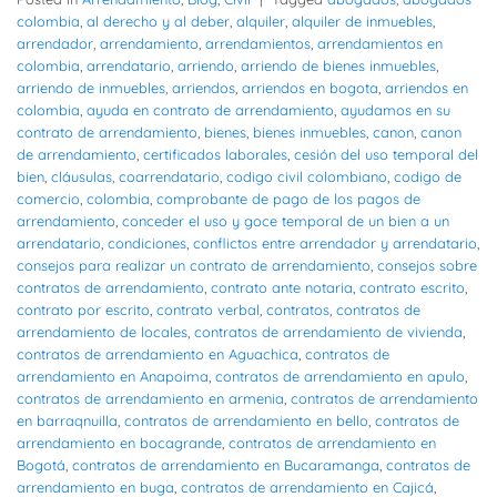
colombia
,
al derecho y al deber
,
alquiler
,
alquiler de inmuebles
,
arrendador
,
arrendamiento
,
arrendamientos
,
arrendamientos en
colombia
,
arrendatario
,
arriendo
,
arriendo de bienes inmuebles
,
arriendo de inmuebles
,
arriendos
,
arriendos en bogota
,
arriendos en
colombia
,
ayuda en contrato de arrendamiento
,
ayudamos en su
contrato de arrendamiento
,
bienes
,
bienes inmuebles
,
canon
,
canon
de arrendamiento
,
certificados laborales
,
cesión del uso temporal del
bien
,
cláusulas
,
coarrendatario
,
codigo civil colombiano
,
codigo de
comercio
,
colombia
,
comprobante de pago de los pagos de
arrendamiento
,
conceder el uso y goce temporal de un bien a un
arrendatario
,
condiciones
,
conflictos entre arrendador y arrendatario
,
consejos para realizar un contrato de arrendamiento
,
consejos sobre
contratos de arrendamiento
,
contrato ante notaria
,
contrato escrito
,
contrato por escrito
,
contrato verbal
,
contratos
,
contratos de
arrendamiento de locales
,
contratos de arrendamiento de vivienda
,
contratos de arrendamiento en Aguachica
,
contratos de
arrendamiento en Anapoima
,
contratos de arrendamiento en apulo
,
contratos de arrendamiento en armenia
,
contratos de arrendamiento
en barraqnuilla
,
contratos de arrendamiento en bello
,
contratos de
arrendamiento en bocagrande
,
contratos de arrendamiento en
Bogotá
,
contratos de arrendamiento en Bucaramanga
,
contratos de
arrendamiento en buga
,
contratos de arrendamiento en Cajicá
,