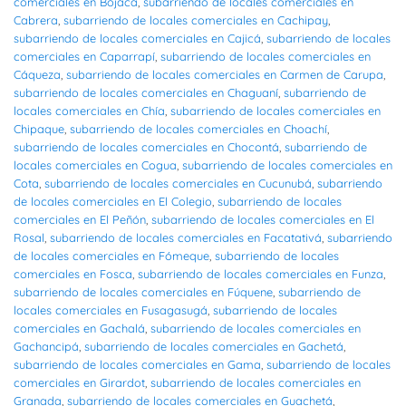
comerciales en Bojacá
,
subarriendo de locales comerciales en
Cabrera
,
subarriendo de locales comerciales en Cachipay
,
subarriendo de locales comerciales en Cajicá
,
subarriendo de locales
comerciales en Caparrapí
,
subarriendo de locales comerciales en
Cáqueza
,
subarriendo de locales comerciales en Carmen de Carupa
,
subarriendo de locales comerciales en Chaguaní
,
subarriendo de
locales comerciales en Chía
,
subarriendo de locales comerciales en
Chipaque
,
subarriendo de locales comerciales en Choachí
,
subarriendo de locales comerciales en Chocontá
,
subarriendo de
locales comerciales en Cogua
,
subarriendo de locales comerciales en
Cota
,
subarriendo de locales comerciales en Cucunubá
,
subarriendo
de locales comerciales en El Colegio
,
subarriendo de locales
comerciales en El Peñón
,
subarriendo de locales comerciales en El
Rosal
,
subarriendo de locales comerciales en Facatativá
,
subarriendo
de locales comerciales en Fómeque
,
subarriendo de locales
comerciales en Fosca
,
subarriendo de locales comerciales en Funza
,
subarriendo de locales comerciales en Fúquene
,
subarriendo de
locales comerciales en Fusagasugá
,
subarriendo de locales
comerciales en Gachalá
,
subarriendo de locales comerciales en
Gachancipá
,
subarriendo de locales comerciales en Gachetá
,
subarriendo de locales comerciales en Gama
,
subarriendo de locales
comerciales en Girardot
,
subarriendo de locales comerciales en
Granada
,
subarriendo de locales comerciales en Guachetá
,