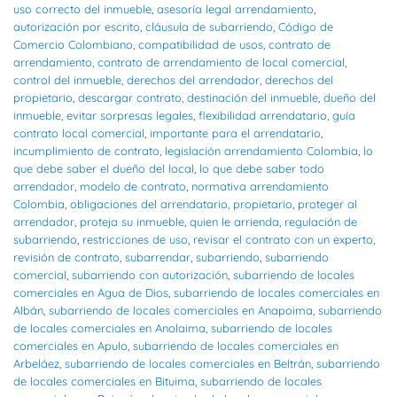
uso correcto del inmueble
,
asesoría legal arrendamiento
,
autorización por escrito
,
cláusula de subarriendo
,
Código de
Comercio Colombiano
,
compatibilidad de usos
,
contrato de
arrendamiento
,
contrato de arrendamiento de local comercial
,
control del inmueble
,
derechos del arrendador
,
derechos del
propietario
,
descargar contrato
,
destinación del inmueble
,
dueño del
inmueble
,
evitar sorpresas legales
,
flexibilidad arrendatario
,
guía
contrato local comercial
,
importante para el arrendatario
,
incumplimiento de contrato
,
legislación arrendamiento Colombia
,
lo
que debe saber el dueño del local
,
lo que debe saber todo
arrendador
,
modelo de contrato
,
normativa arrendamiento
Colombia
,
obligaciones del arrendatario
,
propietario
,
proteger al
arrendador
,
proteja su inmueble
,
quien le arrienda
,
regulación de
subarriendo
,
restricciones de uso
,
revisar el contrato con un experto
,
revisión de contrato
,
subarrendar
,
subarriendo
,
subarriendo
comercial
,
subarriendo con autorización
,
subarriendo de locales
comerciales en Agua de Dios
,
subarriendo de locales comerciales en
Albán
,
subarriendo de locales comerciales en Anapoima
,
subarriendo
de locales comerciales en Anolaima
,
subarriendo de locales
comerciales en Apulo
,
subarriendo de locales comerciales en
Arbeláez
,
subarriendo de locales comerciales en Beltrán
,
subarriendo
de locales comerciales en Bituima
,
subarriendo de locales