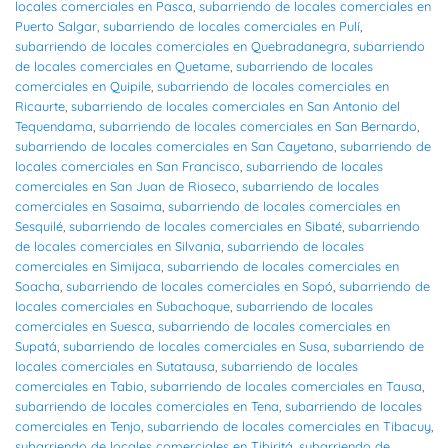
locales comerciales en Pasca
,
subarriendo de locales comerciales en
Puerto Salgar
,
subarriendo de locales comerciales en Pulí
,
subarriendo de locales comerciales en Quebradanegra
,
subarriendo
de locales comerciales en Quetame
,
subarriendo de locales
comerciales en Quipile
,
subarriendo de locales comerciales en
Ricaurte
,
subarriendo de locales comerciales en San Antonio del
Tequendama
,
subarriendo de locales comerciales en San Bernardo
,
subarriendo de locales comerciales en San Cayetano
,
subarriendo de
locales comerciales en San Francisco
,
subarriendo de locales
comerciales en San Juan de Rioseco
,
subarriendo de locales
comerciales en Sasaima
,
subarriendo de locales comerciales en
Sesquilé
,
subarriendo de locales comerciales en Sibaté
,
subarriendo
de locales comerciales en Silvania
,
subarriendo de locales
comerciales en Simijaca
,
subarriendo de locales comerciales en
Soacha
,
subarriendo de locales comerciales en Sopó
,
subarriendo de
locales comerciales en Subachoque
,
subarriendo de locales
comerciales en Suesca
,
subarriendo de locales comerciales en
Supatá
,
subarriendo de locales comerciales en Susa
,
subarriendo de
locales comerciales en Sutatausa
,
subarriendo de locales
comerciales en Tabio
,
subarriendo de locales comerciales en Tausa
,
subarriendo de locales comerciales en Tena
,
subarriendo de locales
comerciales en Tenjo
,
subarriendo de locales comerciales en Tibacuy
,
subarriendo de locales comerciales en Tibiritá
,
subarriendo de