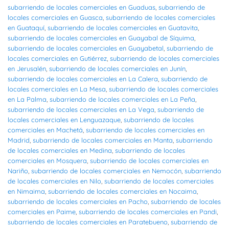
subarriendo de locales comerciales en Guaduas
,
subarriendo de
locales comerciales en Guasca
,
subarriendo de locales comerciales
en Guataquí
,
subarriendo de locales comerciales en Guatavita
,
subarriendo de locales comerciales en Guayabal de Síquima
,
subarriendo de locales comerciales en Guayabetal
,
subarriendo de
locales comerciales en Gutiérrez
,
subarriendo de locales comerciales
en Jerusalén
,
subarriendo de locales comerciales en Junín
,
subarriendo de locales comerciales en La Calera
,
subarriendo de
locales comerciales en La Mesa
,
subarriendo de locales comerciales
en La Palma
,
subarriendo de locales comerciales en La Peña
,
subarriendo de locales comerciales en La Vega
,
subarriendo de
locales comerciales en Lenguazaque
,
subarriendo de locales
comerciales en Machetá
,
subarriendo de locales comerciales en
Madrid
,
subarriendo de locales comerciales en Manta
,
subarriendo
de locales comerciales en Medina
,
subarriendo de locales
comerciales en Mosquera
,
subarriendo de locales comerciales en
Nariño
,
subarriendo de locales comerciales en Nemocón
,
subarriendo
de locales comerciales en Nilo
,
subarriendo de locales comerciales
en Nimaima
,
subarriendo de locales comerciales en Nocaima
,
subarriendo de locales comerciales en Pacho
,
subarriendo de locales
comerciales en Paime
,
subarriendo de locales comerciales en Pandi
,
subarriendo de locales comerciales en Paratebueno
,
subarriendo de