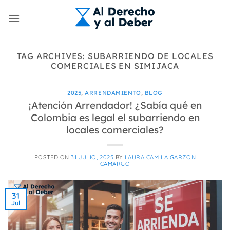
Skip
to
content
TAG ARCHIVES:
SUBARRIENDO DE LOCALES
COMERCIALES EN SIMIJACA
2025
,
ARRENDAMIENTO
,
BLOG
¡Atención Arrendador! ¿Sabía qué en
Colombia es legal el subarriendo en
locales comerciales?
POSTED ON
31 JULIO, 2025
BY
LAURA CAMILA GARZÓN
CAMARGO
31
Jul