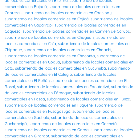
de locales comerciales en Bituima
,
subarriendo de locales
comerciales en Bojacá
,
subarriendo de locales comerciales en
Cabrera
,
subarriendo de locales comerciales en Cachipay
,
subarriendo de locales comerciales en Cajicá
,
subarriendo de locales
comerciales en Caparrapí
,
subarriendo de locales comerciales en
Cáqueza
,
subarriendo de locales comerciales en Carmen de Carupa
,
subarriendo de locales comerciales en Chaguaní
,
subarriendo de
locales comerciales en Chía
,
subarriendo de locales comerciales en
Chipaque
,
subarriendo de locales comerciales en Choachí
,
subarriendo de locales comerciales en Chocontá
,
subarriendo de
locales comerciales en Cogua
,
subarriendo de locales comerciales en
Cota
,
subarriendo de locales comerciales en Cucunubá
,
subarriendo
de locales comerciales en El Colegio
,
subarriendo de locales
comerciales en El Peñón
,
subarriendo de locales comerciales en El
Rosal
,
subarriendo de locales comerciales en Facatativá
,
subarriendo
de locales comerciales en Fómeque
,
subarriendo de locales
comerciales en Fosca
,
subarriendo de locales comerciales en Funza
,
subarriendo de locales comerciales en Fúquene
,
subarriendo de
locales comerciales en Fusagasugá
,
subarriendo de locales
comerciales en Gachalá
,
subarriendo de locales comerciales en
Gachancipá
,
subarriendo de locales comerciales en Gachetá
,
subarriendo de locales comerciales en Gama
,
subarriendo de locales
comerciales en Girardot
,
subarriendo de locales comerciales en