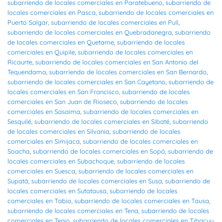
subarriendo de locales comerciales en Paratebueno
,
subarriendo de
locales comerciales en Pasca
,
subarriendo de locales comerciales en
Puerto Salgar
,
subarriendo de locales comerciales en Pulí
,
subarriendo de locales comerciales en Quebradanegra
,
subarriendo
de locales comerciales en Quetame
,
subarriendo de locales
comerciales en Quipile
,
subarriendo de locales comerciales en
Ricaurte
,
subarriendo de locales comerciales en San Antonio del
Tequendama
,
subarriendo de locales comerciales en San Bernardo
,
subarriendo de locales comerciales en San Cayetano
,
subarriendo de
locales comerciales en San Francisco
,
subarriendo de locales
comerciales en San Juan de Rioseco
,
subarriendo de locales
comerciales en Sasaima
,
subarriendo de locales comerciales en
Sesquilé
,
subarriendo de locales comerciales en Sibaté
,
subarriendo
de locales comerciales en Silvania
,
subarriendo de locales
comerciales en Simijaca
,
subarriendo de locales comerciales en
Soacha
,
subarriendo de locales comerciales en Sopó
,
subarriendo de
locales comerciales en Subachoque
,
subarriendo de locales
comerciales en Suesca
,
subarriendo de locales comerciales en
Supatá
,
subarriendo de locales comerciales en Susa
,
subarriendo de
locales comerciales en Sutatausa
,
subarriendo de locales
comerciales en Tabio
,
subarriendo de locales comerciales en Tausa
,
subarriendo de locales comerciales en Tena
,
subarriendo de locales
comerciales en Tenjo
,
subarriendo de locales comerciales en Tibacuy
,