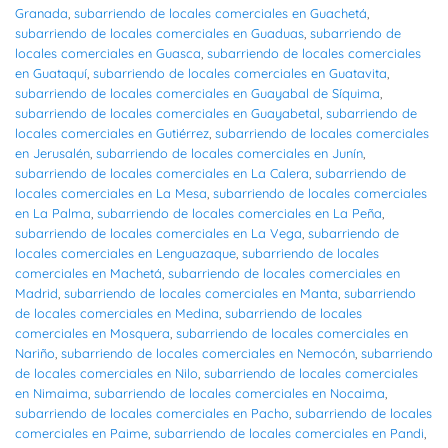
Granada
,
subarriendo de locales comerciales en Guachetá
,
subarriendo de locales comerciales en Guaduas
,
subarriendo de
locales comerciales en Guasca
,
subarriendo de locales comerciales
en Guataquí
,
subarriendo de locales comerciales en Guatavita
,
subarriendo de locales comerciales en Guayabal de Síquima
,
subarriendo de locales comerciales en Guayabetal
,
subarriendo de
locales comerciales en Gutiérrez
,
subarriendo de locales comerciales
en Jerusalén
,
subarriendo de locales comerciales en Junín
,
subarriendo de locales comerciales en La Calera
,
subarriendo de
locales comerciales en La Mesa
,
subarriendo de locales comerciales
en La Palma
,
subarriendo de locales comerciales en La Peña
,
subarriendo de locales comerciales en La Vega
,
subarriendo de
locales comerciales en Lenguazaque
,
subarriendo de locales
comerciales en Machetá
,
subarriendo de locales comerciales en
Madrid
,
subarriendo de locales comerciales en Manta
,
subarriendo
de locales comerciales en Medina
,
subarriendo de locales
comerciales en Mosquera
,
subarriendo de locales comerciales en
Nariño
,
subarriendo de locales comerciales en Nemocón
,
subarriendo
de locales comerciales en Nilo
,
subarriendo de locales comerciales
en Nimaima
,
subarriendo de locales comerciales en Nocaima
,
subarriendo de locales comerciales en Pacho
,
subarriendo de locales
comerciales en Paime
,
subarriendo de locales comerciales en Pandi
,