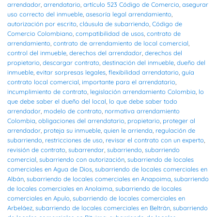
arrendador
,
arrendatario
,
artículo 523 Código de Comercio
,
asegurar
uso correcto del inmueble
,
asesoría legal arrendamiento
,
autorización por escrito
,
cláusula de subarriendo
,
Código de
Comercio Colombiano
,
compatibilidad de usos
,
contrato de
arrendamiento
,
contrato de arrendamiento de local comercial
,
control del inmueble
,
derechos del arrendador
,
derechos del
propietario
,
descargar contrato
,
destinación del inmueble
,
dueño del
inmueble
,
evitar sorpresas legales
,
flexibilidad arrendatario
,
guía
contrato local comercial
,
importante para el arrendatario
,
incumplimiento de contrato
,
legislación arrendamiento Colombia
,
lo
que debe saber el dueño del local
,
lo que debe saber todo
arrendador
,
modelo de contrato
,
normativa arrendamiento
Colombia
,
obligaciones del arrendatario
,
propietario
,
proteger al
arrendador
,
proteja su inmueble
,
quien le arrienda
,
regulación de
subarriendo
,
restricciones de uso
,
revisar el contrato con un experto
,
revisión de contrato
,
subarrendar
,
subarriendo
,
subarriendo
comercial
,
subarriendo con autorización
,
subarriendo de locales
comerciales en Agua de Dios
,
subarriendo de locales comerciales en
Albán
,
subarriendo de locales comerciales en Anapoima
,
subarriendo
de locales comerciales en Anolaima
,
subarriendo de locales
comerciales en Apulo
,
subarriendo de locales comerciales en
Arbeláez
,
subarriendo de locales comerciales en Beltrán
,
subarriendo