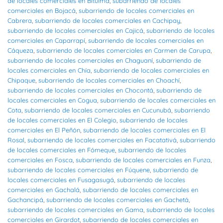
de locales comerciales en Bituima
,
subarriendo de locales
comerciales en Bojacá
,
subarriendo de locales comerciales en
Cabrera
,
subarriendo de locales comerciales en Cachipay
,
subarriendo de locales comerciales en Cajicá
,
subarriendo de locales
comerciales en Caparrapí
,
subarriendo de locales comerciales en
Cáqueza
,
subarriendo de locales comerciales en Carmen de Carupa
,
subarriendo de locales comerciales en Chaguaní
,
subarriendo de
locales comerciales en Chía
,
subarriendo de locales comerciales en
Chipaque
,
subarriendo de locales comerciales en Choachí
,
subarriendo de locales comerciales en Chocontá
,
subarriendo de
locales comerciales en Cogua
,
subarriendo de locales comerciales en
Cota
,
subarriendo de locales comerciales en Cucunubá
,
subarriendo
de locales comerciales en El Colegio
,
subarriendo de locales
comerciales en El Peñón
,
subarriendo de locales comerciales en El
Rosal
,
subarriendo de locales comerciales en Facatativá
,
subarriendo
de locales comerciales en Fómeque
,
subarriendo de locales
comerciales en Fosca
,
subarriendo de locales comerciales en Funza
,
subarriendo de locales comerciales en Fúquene
,
subarriendo de
locales comerciales en Fusagasugá
,
subarriendo de locales
comerciales en Gachalá
,
subarriendo de locales comerciales en
Gachancipá
,
subarriendo de locales comerciales en Gachetá
,
subarriendo de locales comerciales en Gama
,
subarriendo de locales
comerciales en Girardot
,
subarriendo de locales comerciales en