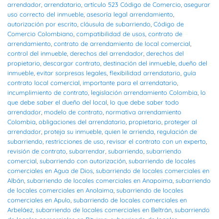
arrendador
,
arrendatario
,
artículo 523 Código de Comercio
,
asegurar
uso correcto del inmueble
,
asesoría legal arrendamiento
,
autorización por escrito
,
cláusula de subarriendo
,
Código de
Comercio Colombiano
,
compatibilidad de usos
,
contrato de
arrendamiento
,
contrato de arrendamiento de local comercial
,
control del inmueble
,
derechos del arrendador
,
derechos del
propietario
,
descargar contrato
,
destinación del inmueble
,
dueño del
inmueble
,
evitar sorpresas legales
,
flexibilidad arrendatario
,
guía
contrato local comercial
,
importante para el arrendatario
,
incumplimiento de contrato
,
legislación arrendamiento Colombia
,
lo
que debe saber el dueño del local
,
lo que debe saber todo
arrendador
,
modelo de contrato
,
normativa arrendamiento
Colombia
,
obligaciones del arrendatario
,
propietario
,
proteger al
arrendador
,
proteja su inmueble
,
quien le arrienda
,
regulación de
subarriendo
,
restricciones de uso
,
revisar el contrato con un experto
,
revisión de contrato
,
subarrendar
,
subarriendo
,
subarriendo
comercial
,
subarriendo con autorización
,
subarriendo de locales
comerciales en Agua de Dios
,
subarriendo de locales comerciales en
Albán
,
subarriendo de locales comerciales en Anapoima
,
subarriendo
de locales comerciales en Anolaima
,
subarriendo de locales
comerciales en Apulo
,
subarriendo de locales comerciales en
Arbeláez
,
subarriendo de locales comerciales en Beltrán
,
subarriendo