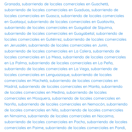
Granada
,
subarriendo de locales comerciales en Guachetá
,
subarriendo de locales comerciales en Guaduas
,
subarriendo de
locales comerciales en Guasca
,
subarriendo de locales comerciales
en Guataquí
,
subarriendo de locales comerciales en Guatavita
,
subarriendo de locales comerciales en Guayabal de Síquima
,
subarriendo de locales comerciales en Guayabetal
,
subarriendo de
locales comerciales en Gutiérrez
,
subarriendo de locales comerciales
en Jerusalén
,
subarriendo de locales comerciales en Junín
,
subarriendo de locales comerciales en La Calera
,
subarriendo de
locales comerciales en La Mesa
,
subarriendo de locales comerciales
en La Palma
,
subarriendo de locales comerciales en La Peña
,
subarriendo de locales comerciales en La Vega
,
subarriendo de
locales comerciales en Lenguazaque
,
subarriendo de locales
comerciales en Machetá
,
subarriendo de locales comerciales en
Madrid
,
subarriendo de locales comerciales en Manta
,
subarriendo
de locales comerciales en Medina
,
subarriendo de locales
comerciales en Mosquera
,
subarriendo de locales comerciales en
Nariño
,
subarriendo de locales comerciales en Nemocón
,
subarriendo
de locales comerciales en Nilo
,
subarriendo de locales comerciales
en Nimaima
,
subarriendo de locales comerciales en Nocaima
,
subarriendo de locales comerciales en Pacho
,
subarriendo de locales
comerciales en Paime
,
subarriendo de locales comerciales en Pandi
,