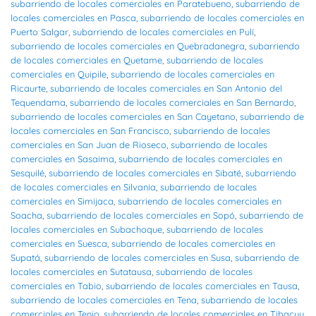
subarriendo de locales comerciales en Paratebueno
,
subarriendo de
locales comerciales en Pasca
,
subarriendo de locales comerciales en
Puerto Salgar
,
subarriendo de locales comerciales en Pulí
,
subarriendo de locales comerciales en Quebradanegra
,
subarriendo
de locales comerciales en Quetame
,
subarriendo de locales
comerciales en Quipile
,
subarriendo de locales comerciales en
Ricaurte
,
subarriendo de locales comerciales en San Antonio del
Tequendama
,
subarriendo de locales comerciales en San Bernardo
,
subarriendo de locales comerciales en San Cayetano
,
subarriendo de
locales comerciales en San Francisco
,
subarriendo de locales
comerciales en San Juan de Rioseco
,
subarriendo de locales
comerciales en Sasaima
,
subarriendo de locales comerciales en
Sesquilé
,
subarriendo de locales comerciales en Sibaté
,
subarriendo
de locales comerciales en Silvania
,
subarriendo de locales
comerciales en Simijaca
,
subarriendo de locales comerciales en
Soacha
,
subarriendo de locales comerciales en Sopó
,
subarriendo de
locales comerciales en Subachoque
,
subarriendo de locales
comerciales en Suesca
,
subarriendo de locales comerciales en
Supatá
,
subarriendo de locales comerciales en Susa
,
subarriendo de
locales comerciales en Sutatausa
,
subarriendo de locales
comerciales en Tabio
,
subarriendo de locales comerciales en Tausa
,
subarriendo de locales comerciales en Tena
,
subarriendo de locales
comerciales en Tenjo
,
subarriendo de locales comerciales en Tibacuy
,