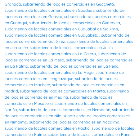
Granada
,
subarriendo de locales comerciales en Guachetá
,
subarriendo de locales comerciales en Guaduas
,
subarriendo de
locales comerciales en Guasca
,
subarriendo de locales comerciales
en Guataquí
,
subarriendo de locales comerciales en Guatavita
,
subarriendo de locales comerciales en Guayabal de Síquima
,
subarriendo de locales comerciales en Guayabetal
,
subarriendo de
locales comerciales en Gutiérrez
,
subarriendo de locales comerciales
en Jerusalén
,
subarriendo de locales comerciales en Junín
,
subarriendo de locales comerciales en La Calera
,
subarriendo de
locales comerciales en La Mesa
,
subarriendo de locales comerciales
en La Palma
,
subarriendo de locales comerciales en La Peña
,
subarriendo de locales comerciales en La Vega
,
subarriendo de
locales comerciales en Lenguazaque
,
subarriendo de locales
comerciales en Machetá
,
subarriendo de locales comerciales en
Madrid
,
subarriendo de locales comerciales en Manta
,
subarriendo
de locales comerciales en Medina
,
subarriendo de locales
comerciales en Mosquera
,
subarriendo de locales comerciales en
Nariño
,
subarriendo de locales comerciales en Nemocón
,
subarriendo
de locales comerciales en Nilo
,
subarriendo de locales comerciales
en Nimaima
,
subarriendo de locales comerciales en Nocaima
,
subarriendo de locales comerciales en Pacho
,
subarriendo de locales
comerciales en Paime
,
subarriendo de locales comerciales en Pandi
,