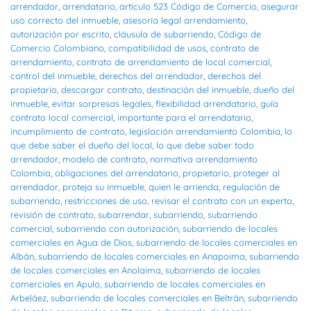
arrendador
,
arrendatario
,
artículo 523 Código de Comercio
,
asegurar
uso correcto del inmueble
,
asesoría legal arrendamiento
,
autorización por escrito
,
cláusula de subarriendo
,
Código de
Comercio Colombiano
,
compatibilidad de usos
,
contrato de
arrendamiento
,
contrato de arrendamiento de local comercial
,
control del inmueble
,
derechos del arrendador
,
derechos del
propietario
,
descargar contrato
,
destinación del inmueble
,
dueño del
inmueble
,
evitar sorpresas legales
,
flexibilidad arrendatario
,
guía
contrato local comercial
,
importante para el arrendatario
,
incumplimiento de contrato
,
legislación arrendamiento Colombia
,
lo
que debe saber el dueño del local
,
lo que debe saber todo
arrendador
,
modelo de contrato
,
normativa arrendamiento
Colombia
,
obligaciones del arrendatario
,
propietario
,
proteger al
arrendador
,
proteja su inmueble
,
quien le arrienda
,
regulación de
subarriendo
,
restricciones de uso
,
revisar el contrato con un experto
,
revisión de contrato
,
subarrendar
,
subarriendo
,
subarriendo
comercial
,
subarriendo con autorización
,
subarriendo de locales
comerciales en Agua de Dios
,
subarriendo de locales comerciales en
Albán
,
subarriendo de locales comerciales en Anapoima
,
subarriendo
de locales comerciales en Anolaima
,
subarriendo de locales
comerciales en Apulo
,
subarriendo de locales comerciales en
Arbeláez
,
subarriendo de locales comerciales en Beltrán
,
subarriendo