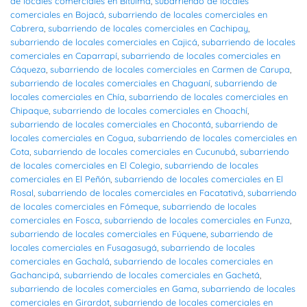
de locales comerciales en Bituima
,
subarriendo de locales
comerciales en Bojacá
,
subarriendo de locales comerciales en
Cabrera
,
subarriendo de locales comerciales en Cachipay
,
subarriendo de locales comerciales en Cajicá
,
subarriendo de locales
comerciales en Caparrapí
,
subarriendo de locales comerciales en
Cáqueza
,
subarriendo de locales comerciales en Carmen de Carupa
,
subarriendo de locales comerciales en Chaguaní
,
subarriendo de
locales comerciales en Chía
,
subarriendo de locales comerciales en
Chipaque
,
subarriendo de locales comerciales en Choachí
,
subarriendo de locales comerciales en Chocontá
,
subarriendo de
locales comerciales en Cogua
,
subarriendo de locales comerciales en
Cota
,
subarriendo de locales comerciales en Cucunubá
,
subarriendo
de locales comerciales en El Colegio
,
subarriendo de locales
comerciales en El Peñón
,
subarriendo de locales comerciales en El
Rosal
,
subarriendo de locales comerciales en Facatativá
,
subarriendo
de locales comerciales en Fómeque
,
subarriendo de locales
comerciales en Fosca
,
subarriendo de locales comerciales en Funza
,
subarriendo de locales comerciales en Fúquene
,
subarriendo de
locales comerciales en Fusagasugá
,
subarriendo de locales
comerciales en Gachalá
,
subarriendo de locales comerciales en
Gachancipá
,
subarriendo de locales comerciales en Gachetá
,
subarriendo de locales comerciales en Gama
,
subarriendo de locales
comerciales en Girardot
,
subarriendo de locales comerciales en