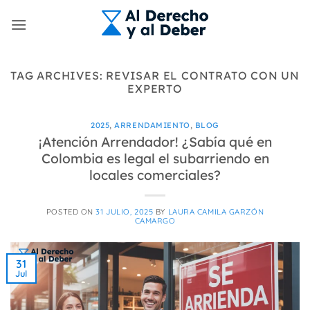
Skip
to
content
TAG ARCHIVES:
REVISAR EL CONTRATO CON UN
EXPERTO
2025
,
ARRENDAMIENTO
,
BLOG
¡Atención Arrendador! ¿Sabía qué en
Colombia es legal el subarriendo en
locales comerciales?
POSTED ON
31 JULIO, 2025
BY
LAURA CAMILA GARZÓN
CAMARGO
31
Jul