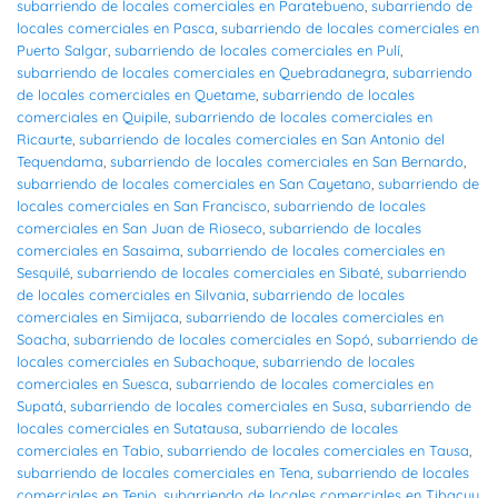
subarriendo de locales comerciales en Paratebueno
,
subarriendo de
locales comerciales en Pasca
,
subarriendo de locales comerciales en
Puerto Salgar
,
subarriendo de locales comerciales en Pulí
,
subarriendo de locales comerciales en Quebradanegra
,
subarriendo
de locales comerciales en Quetame
,
subarriendo de locales
comerciales en Quipile
,
subarriendo de locales comerciales en
Ricaurte
,
subarriendo de locales comerciales en San Antonio del
Tequendama
,
subarriendo de locales comerciales en San Bernardo
,
subarriendo de locales comerciales en San Cayetano
,
subarriendo de
locales comerciales en San Francisco
,
subarriendo de locales
comerciales en San Juan de Rioseco
,
subarriendo de locales
comerciales en Sasaima
,
subarriendo de locales comerciales en
Sesquilé
,
subarriendo de locales comerciales en Sibaté
,
subarriendo
de locales comerciales en Silvania
,
subarriendo de locales
comerciales en Simijaca
,
subarriendo de locales comerciales en
Soacha
,
subarriendo de locales comerciales en Sopó
,
subarriendo de
locales comerciales en Subachoque
,
subarriendo de locales
comerciales en Suesca
,
subarriendo de locales comerciales en
Supatá
,
subarriendo de locales comerciales en Susa
,
subarriendo de
locales comerciales en Sutatausa
,
subarriendo de locales
comerciales en Tabio
,
subarriendo de locales comerciales en Tausa
,
subarriendo de locales comerciales en Tena
,
subarriendo de locales
comerciales en Tenjo
,
subarriendo de locales comerciales en Tibacuy
,