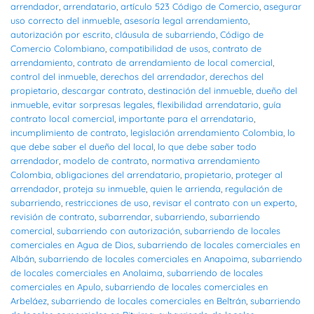
arrendador
,
arrendatario
,
artículo 523 Código de Comercio
,
asegurar
uso correcto del inmueble
,
asesoría legal arrendamiento
,
autorización por escrito
,
cláusula de subarriendo
,
Código de
Comercio Colombiano
,
compatibilidad de usos
,
contrato de
arrendamiento
,
contrato de arrendamiento de local comercial
,
control del inmueble
,
derechos del arrendador
,
derechos del
propietario
,
descargar contrato
,
destinación del inmueble
,
dueño del
inmueble
,
evitar sorpresas legales
,
flexibilidad arrendatario
,
guía
contrato local comercial
,
importante para el arrendatario
,
incumplimiento de contrato
,
legislación arrendamiento Colombia
,
lo
que debe saber el dueño del local
,
lo que debe saber todo
arrendador
,
modelo de contrato
,
normativa arrendamiento
Colombia
,
obligaciones del arrendatario
,
propietario
,
proteger al
arrendador
,
proteja su inmueble
,
quien le arrienda
,
regulación de
subarriendo
,
restricciones de uso
,
revisar el contrato con un experto
,
revisión de contrato
,
subarrendar
,
subarriendo
,
subarriendo
comercial
,
subarriendo con autorización
,
subarriendo de locales
comerciales en Agua de Dios
,
subarriendo de locales comerciales en
Albán
,
subarriendo de locales comerciales en Anapoima
,
subarriendo
de locales comerciales en Anolaima
,
subarriendo de locales
comerciales en Apulo
,
subarriendo de locales comerciales en
Arbeláez
,
subarriendo de locales comerciales en Beltrán
,
subarriendo