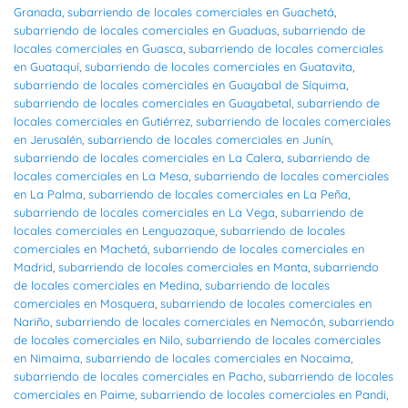
Granada
,
subarriendo de locales comerciales en Guachetá
,
subarriendo de locales comerciales en Guaduas
,
subarriendo de
locales comerciales en Guasca
,
subarriendo de locales comerciales
en Guataquí
,
subarriendo de locales comerciales en Guatavita
,
subarriendo de locales comerciales en Guayabal de Síquima
,
subarriendo de locales comerciales en Guayabetal
,
subarriendo de
locales comerciales en Gutiérrez
,
subarriendo de locales comerciales
en Jerusalén
,
subarriendo de locales comerciales en Junín
,
subarriendo de locales comerciales en La Calera
,
subarriendo de
locales comerciales en La Mesa
,
subarriendo de locales comerciales
en La Palma
,
subarriendo de locales comerciales en La Peña
,
subarriendo de locales comerciales en La Vega
,
subarriendo de
locales comerciales en Lenguazaque
,
subarriendo de locales
comerciales en Machetá
,
subarriendo de locales comerciales en
Madrid
,
subarriendo de locales comerciales en Manta
,
subarriendo
de locales comerciales en Medina
,
subarriendo de locales
comerciales en Mosquera
,
subarriendo de locales comerciales en
Nariño
,
subarriendo de locales comerciales en Nemocón
,
subarriendo
de locales comerciales en Nilo
,
subarriendo de locales comerciales
en Nimaima
,
subarriendo de locales comerciales en Nocaima
,
subarriendo de locales comerciales en Pacho
,
subarriendo de locales
comerciales en Paime
,
subarriendo de locales comerciales en Pandi
,