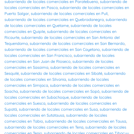
subarriendo de locales comerciales en Paratebueno
,
subarriendo de
locales comerciales en Pasca
,
subarriendo de locales comerciales en
Puerto Salgar
,
subarriendo de locales comerciales en Pulí
,
subarriendo de locales comerciales en Quebradanegra
,
subarriendo
de locales comerciales en Quetame
,
subarriendo de locales
comerciales en Quipile
,
subarriendo de locales comerciales en
Ricaurte
,
subarriendo de locales comerciales en San Antonio del
Tequendama
,
subarriendo de locales comerciales en San Bernardo
,
subarriendo de locales comerciales en San Cayetano
,
subarriendo de
locales comerciales en San Francisco
,
subarriendo de locales
comerciales en San Juan de Rioseco
,
subarriendo de locales
comerciales en Sasaima
,
subarriendo de locales comerciales en
Sesquilé
,
subarriendo de locales comerciales en Sibaté
,
subarriendo
de locales comerciales en Silvania
,
subarriendo de locales
comerciales en Simijaca
,
subarriendo de locales comerciales en
Soacha
,
subarriendo de locales comerciales en Sopó
,
subarriendo de
locales comerciales en Subachoque
,
subarriendo de locales
comerciales en Suesca
,
subarriendo de locales comerciales en
Supatá
,
subarriendo de locales comerciales en Susa
,
subarriendo de
locales comerciales en Sutatausa
,
subarriendo de locales
comerciales en Tabio
,
subarriendo de locales comerciales en Tausa
,
subarriendo de locales comerciales en Tena
,
subarriendo de locales
comerciales en Tenjo
,
subarriendo de locales comerciales en Tibacuy
,