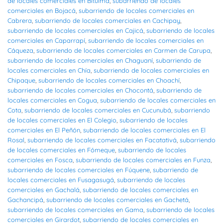
de locales comerciales en Bituima
,
subarriendo de locales
comerciales en Bojacá
,
subarriendo de locales comerciales en
Cabrera
,
subarriendo de locales comerciales en Cachipay
,
subarriendo de locales comerciales en Cajicá
,
subarriendo de locales
comerciales en Caparrapí
,
subarriendo de locales comerciales en
Cáqueza
,
subarriendo de locales comerciales en Carmen de Carupa
,
subarriendo de locales comerciales en Chaguaní
,
subarriendo de
locales comerciales en Chía
,
subarriendo de locales comerciales en
Chipaque
,
subarriendo de locales comerciales en Choachí
,
subarriendo de locales comerciales en Chocontá
,
subarriendo de
locales comerciales en Cogua
,
subarriendo de locales comerciales en
Cota
,
subarriendo de locales comerciales en Cucunubá
,
subarriendo
de locales comerciales en El Colegio
,
subarriendo de locales
comerciales en El Peñón
,
subarriendo de locales comerciales en El
Rosal
,
subarriendo de locales comerciales en Facatativá
,
subarriendo
de locales comerciales en Fómeque
,
subarriendo de locales
comerciales en Fosca
,
subarriendo de locales comerciales en Funza
,
subarriendo de locales comerciales en Fúquene
,
subarriendo de
locales comerciales en Fusagasugá
,
subarriendo de locales
comerciales en Gachalá
,
subarriendo de locales comerciales en
Gachancipá
,
subarriendo de locales comerciales en Gachetá
,
subarriendo de locales comerciales en Gama
,
subarriendo de locales
comerciales en Girardot
,
subarriendo de locales comerciales en