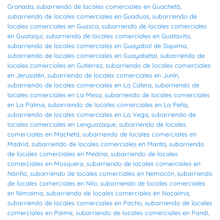
Granada
,
subarriendo de locales comerciales en Guachetá
,
subarriendo de locales comerciales en Guaduas
,
subarriendo de
locales comerciales en Guasca
,
subarriendo de locales comerciales
en Guataquí
,
subarriendo de locales comerciales en Guatavita
,
subarriendo de locales comerciales en Guayabal de Síquima
,
subarriendo de locales comerciales en Guayabetal
,
subarriendo de
locales comerciales en Gutiérrez
,
subarriendo de locales comerciales
en Jerusalén
,
subarriendo de locales comerciales en Junín
,
subarriendo de locales comerciales en La Calera
,
subarriendo de
locales comerciales en La Mesa
,
subarriendo de locales comerciales
en La Palma
,
subarriendo de locales comerciales en La Peña
,
subarriendo de locales comerciales en La Vega
,
subarriendo de
locales comerciales en Lenguazaque
,
subarriendo de locales
comerciales en Machetá
,
subarriendo de locales comerciales en
Madrid
,
subarriendo de locales comerciales en Manta
,
subarriendo
de locales comerciales en Medina
,
subarriendo de locales
comerciales en Mosquera
,
subarriendo de locales comerciales en
Nariño
,
subarriendo de locales comerciales en Nemocón
,
subarriendo
de locales comerciales en Nilo
,
subarriendo de locales comerciales
en Nimaima
,
subarriendo de locales comerciales en Nocaima
,
subarriendo de locales comerciales en Pacho
,
subarriendo de locales
comerciales en Paime
,
subarriendo de locales comerciales en Pandi
,