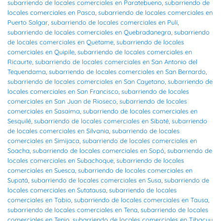
subarriendo de locales comerciales en Paratebueno
,
subarriendo de
locales comerciales en Pasca
,
subarriendo de locales comerciales en
Puerto Salgar
,
subarriendo de locales comerciales en Pulí
,
subarriendo de locales comerciales en Quebradanegra
,
subarriendo
de locales comerciales en Quetame
,
subarriendo de locales
comerciales en Quipile
,
subarriendo de locales comerciales en
Ricaurte
,
subarriendo de locales comerciales en San Antonio del
Tequendama
,
subarriendo de locales comerciales en San Bernardo
,
subarriendo de locales comerciales en San Cayetano
,
subarriendo de
locales comerciales en San Francisco
,
subarriendo de locales
comerciales en San Juan de Rioseco
,
subarriendo de locales
comerciales en Sasaima
,
subarriendo de locales comerciales en
Sesquilé
,
subarriendo de locales comerciales en Sibaté
,
subarriendo
de locales comerciales en Silvania
,
subarriendo de locales
comerciales en Simijaca
,
subarriendo de locales comerciales en
Soacha
,
subarriendo de locales comerciales en Sopó
,
subarriendo de
locales comerciales en Subachoque
,
subarriendo de locales
comerciales en Suesca
,
subarriendo de locales comerciales en
Supatá
,
subarriendo de locales comerciales en Susa
,
subarriendo de
locales comerciales en Sutatausa
,
subarriendo de locales
comerciales en Tabio
,
subarriendo de locales comerciales en Tausa
,
subarriendo de locales comerciales en Tena
,
subarriendo de locales
comerciales en Tenjo
,
subarriendo de locales comerciales en Tibacuy
,