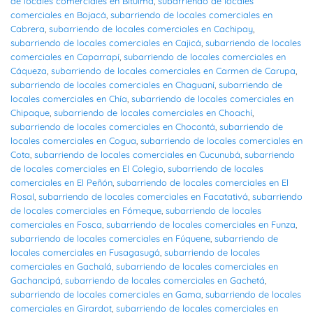
de locales comerciales en Bituima
,
subarriendo de locales
comerciales en Bojacá
,
subarriendo de locales comerciales en
Cabrera
,
subarriendo de locales comerciales en Cachipay
,
subarriendo de locales comerciales en Cajicá
,
subarriendo de locales
comerciales en Caparrapí
,
subarriendo de locales comerciales en
Cáqueza
,
subarriendo de locales comerciales en Carmen de Carupa
,
subarriendo de locales comerciales en Chaguaní
,
subarriendo de
locales comerciales en Chía
,
subarriendo de locales comerciales en
Chipaque
,
subarriendo de locales comerciales en Choachí
,
subarriendo de locales comerciales en Chocontá
,
subarriendo de
locales comerciales en Cogua
,
subarriendo de locales comerciales en
Cota
,
subarriendo de locales comerciales en Cucunubá
,
subarriendo
de locales comerciales en El Colegio
,
subarriendo de locales
comerciales en El Peñón
,
subarriendo de locales comerciales en El
Rosal
,
subarriendo de locales comerciales en Facatativá
,
subarriendo
de locales comerciales en Fómeque
,
subarriendo de locales
comerciales en Fosca
,
subarriendo de locales comerciales en Funza
,
subarriendo de locales comerciales en Fúquene
,
subarriendo de
locales comerciales en Fusagasugá
,
subarriendo de locales
comerciales en Gachalá
,
subarriendo de locales comerciales en
Gachancipá
,
subarriendo de locales comerciales en Gachetá
,
subarriendo de locales comerciales en Gama
,
subarriendo de locales
comerciales en Girardot
,
subarriendo de locales comerciales en