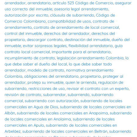
arrendador
,
arrendatario
,
artículo 523 Código de Comercio
,
asegurar
uso correcto del inmueble
,
asesoría legal arrendamiento
,
autorización por escrito
,
cláusula de subarriendo
,
Código de
Comercio Colombiano
,
compatibilidad de usos
,
contrato de
arrendamiento
,
contrato de arrendamiento de local comercial
,
control del inmueble
,
derechos del arrendador
,
derechos del
propietario
,
descargar contrato
,
destinación del inmueble
,
dueño del
inmueble
,
evitar sorpresas legales
,
flexibilidad arrendatario
,
guía
contrato local comercial
,
importante para el arrendatario
,
incumplimiento de contrato
,
legislación arrendamiento Colombia
,
lo
que debe saber el dueño del local
,
lo que debe saber todo
arrendador
,
modelo de contrato
,
normativa arrendamiento
Colombia
,
obligaciones del arrendatario
,
propietario
,
proteger al
arrendador
,
proteja su inmueble
,
quien le arrienda
,
regulación de
subarriendo
,
restricciones de uso
,
revisar el contrato con un experto
,
revisión de contrato
,
subarrendar
,
subarriendo
,
subarriendo
comercial
,
subarriendo con autorización
,
subarriendo de locales
comerciales en Agua de Dios
,
subarriendo de locales comerciales en
Albán
,
subarriendo de locales comerciales en Anapoima
,
subarriendo
de locales comerciales en Anolaima
,
subarriendo de locales
comerciales en Apulo
,
subarriendo de locales comerciales en
Arbeláez
,
subarriendo de locales comerciales en Beltrán
,
subarriendo