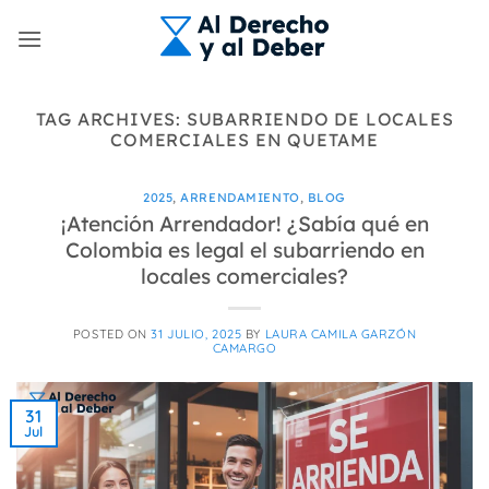
Skip
to
content
TAG ARCHIVES:
SUBARRIENDO DE LOCALES
COMERCIALES EN QUETAME
2025
,
ARRENDAMIENTO
,
BLOG
¡Atención Arrendador! ¿Sabía qué en
Colombia es legal el subarriendo en
locales comerciales?
POSTED ON
31 JULIO, 2025
BY
LAURA CAMILA GARZÓN
CAMARGO
31
Jul