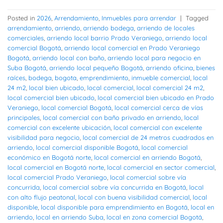
Posted in
2026
,
Arrendamiento
,
Inmuebles para arrendar
|
Tagged
arrendamiento
,
arriendo
,
arriendo bodega
,
arriendo de locales
comerciales
,
arriendo local barrio Prado Veraniego
,
arriendo local
comercial Bogotá
,
arriendo local comercial en Prado Veraniego
Bogotá
,
arriendo local con baño
,
arriendo local para negocio en
Suba Bogotá
,
arriendo local pequeño Bogotá
,
arriendo oficina
,
bienes
raíces
,
bodega
,
bogota
,
emprendimiento
,
inmueble comercial
,
local
24 m2
,
local bien ubicado
,
local comercial
,
local comercial 24 m2
,
local comercial bien ubicado
,
local comercial bien ubicado en Prado
Veraniego
,
local comercial Bogotá
,
local comercial cerca de vías
principales
,
local comercial con baño privado en arriendo
,
local
comercial con excelente ubicación
,
local comercial con excelente
visibilidad para negocio
,
local comercial de 24 metros cuadrados en
arriendo
,
local comercial disponible Bogotá
,
local comercial
económico en Bogotá norte
,
local comercial en arriendo Bogotá
,
local comercial en Bogotá norte
,
local comercial en sector comercial
,
local comercial Prado Veraniego
,
local comercial sobre vía
concurrida
,
local comercial sobre vía concurrida en Bogotá
,
local
con alto flujo peatonal
,
local con buena visibilidad comercial
,
local
disponible
,
local disponible para emprendimiento en Bogotá
,
local en
arriendo
,
local en arriendo Suba
,
local en zona comercial Bogotá
,