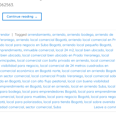
062563.
Continue reading
→
rendar
|
Tagged
arrendamiento
,
arriendo
,
arriendo bodega
,
arriendo de
Veraniego
,
arriendo local comercial Bogotá
,
arriendo local comercial en P
ndo local para negocio en Suba Bogotá
,
arriendo local pequeño Bogotá
,
mprendimiento
,
inmueble comercial
,
local 24 m2
,
local bien ubicado
,
local
 bien ubicado
,
local comercial bien ubicado en Prado Veraniego
,
local
rincipales
,
local comercial con baño privado en arriendo
,
local comercial
 visibilidad para negocio
,
local comercial de 24 metros cuadrados en
l comercial económico en Bogotá norte
,
local comercial en arriendo Bogot
en sector comercial
,
local comercial Prado Veraniego
,
local comercial sob
ida en Bogotá
,
local con alto flujo peatonal
,
local con buena visibilidad
 emprendimiento en Bogotá
,
local en arriendo
,
local en arriendo Suba
,
local
l para bodega
,
local para emprendedores Bogotá
,
local para emprendimie
 comercial
,
local para muebles
,
local para negocio Bogotá
,
local para nego
gotá
,
local para polarizados
,
local para tienda Bogotá
,
local sobre avenida
edad comercial
,
sector comercial
,
Suba
Leave a com