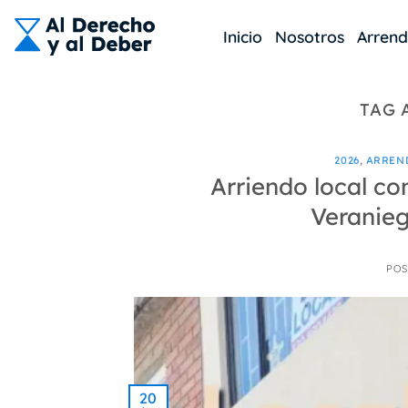
Skip
to
Inicio
Nosotros
Arren
content
TAG 
2026
,
ARREN
Arriendo local co
Veranieg
POS
20