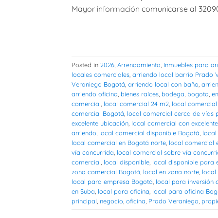
Mayor información comunicarse al 3209
Posted in
2026
,
Arrendamiento
,
Inmuebles para ar
locales comerciales
,
arriendo local barrio Prado 
Veraniego Bogotá
,
arriendo local con baño
,
arrie
arriendo oficina
,
bienes raíces
,
bodega
,
bogota
,
e
comercial
,
local comercial 24 m2
,
local comercial
comercial Bogotá
,
local comercial cerca de vías p
excelente ubicación
,
local comercial con excelente
arriendo
,
local comercial disponible Bogotá
,
loca
local comercial en Bogotá norte
,
local comercial 
vía concurrida
,
local comercial sobre vía concurr
comercial
,
local disponible
,
local disponible para
zona comercial Bogotá
,
local en zona norte
,
loca
local para empresa Bogotá
,
local para inversión
en Suba
,
local para oficina
,
local para oficina Bo
principal
,
negocio
,
oficina
,
Prado Veraniego
,
propi