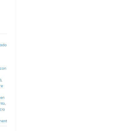
rado
 con
á
,
re
 en
nto
,
cio
ment