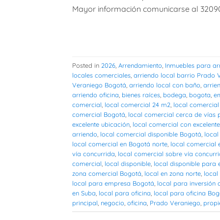
Mayor información comunicarse al 3209
Posted in
2026
,
Arrendamiento
,
Inmuebles para ar
locales comerciales
,
arriendo local barrio Prado 
Veraniego Bogotá
,
arriendo local con baño
,
arrie
arriendo oficina
,
bienes raíces
,
bodega
,
bogota
,
e
comercial
,
local comercial 24 m2
,
local comercial
comercial Bogotá
,
local comercial cerca de vías p
excelente ubicación
,
local comercial con excelente
arriendo
,
local comercial disponible Bogotá
,
loca
local comercial en Bogotá norte
,
local comercial 
vía concurrida
,
local comercial sobre vía concurr
comercial
,
local disponible
,
local disponible para
zona comercial Bogotá
,
local en zona norte
,
loca
local para empresa Bogotá
,
local para inversión
en Suba
,
local para oficina
,
local para oficina Bo
principal
,
negocio
,
oficina
,
Prado Veraniego
,
propi