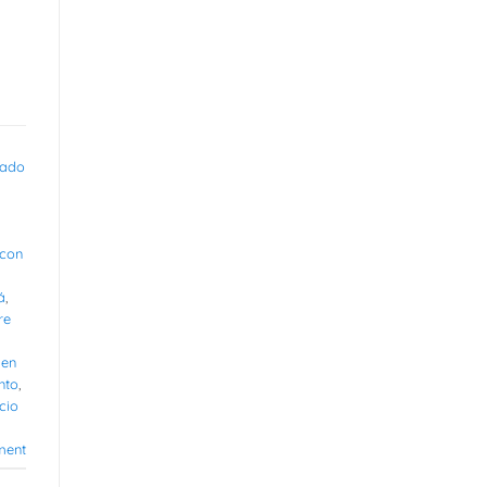
rado
 con
á
,
re
 en
nto
,
cio
ment