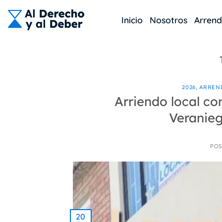
Skip
to
Inicio
Nosotros
Arren
content
2026
,
ARREN
Arriendo local co
Veranieg
POS
20