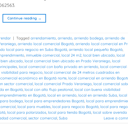
062563.
Continue reading
→
rendar
|
Tagged
arrendamiento
,
arriendo
,
arriendo bodega
,
arriendo de
Veraniego
,
arriendo local comercial Bogotá
,
arriendo local comercial en P
ndo local para negocio en Suba Bogotá
,
arriendo local pequeño Bogotá
,
mprendimiento
,
inmueble comercial
,
local 24 m2
,
local bien ubicado
,
local
 bien ubicado
,
local comercial bien ubicado en Prado Veraniego
,
local
rincipales
,
local comercial con baño privado en arriendo
,
local comercial
 visibilidad para negocio
,
local comercial de 24 metros cuadrados en
l comercial económico en Bogotá norte
,
local comercial en arriendo Bogot
en sector comercial
,
local comercial Prado Veraniego
,
local comercial sob
ida en Bogotá
,
local con alto flujo peatonal
,
local con buena visibilidad
 emprendimiento en Bogotá
,
local en arriendo
,
local en arriendo Suba
,
local
l para bodega
,
local para emprendedores Bogotá
,
local para emprendimie
 comercial
,
local para muebles
,
local para negocio Bogotá
,
local para nego
gotá
,
local para polarizados
,
local para tienda Bogotá
,
local sobre avenida
edad comercial
,
sector comercial
,
Suba
Leave a com